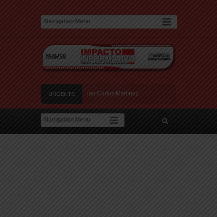
eano y militante de DD.HH. Juan Carlos Martínez
URGENTE
vive en los barrios de Santa Rosa
e datos para adjudicar las 25 viviendas del IPAV
vas estafas laborales para robar dinero y datos
 nuevos centros de datos en Texas debido a preocupaciones sobre el consumo eléctr
eano y militante de DD.HH. Juan Carlos Martínez