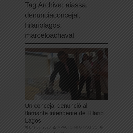
Tag Archive:
aiassa
,
denunciaconcejal
,
hilariolagos
,
marceloachaval
Un concejal denunció al
flamante intendente de Hilario
Lagos
Ene 07, 2020
IMPACTO INFORMATIVO