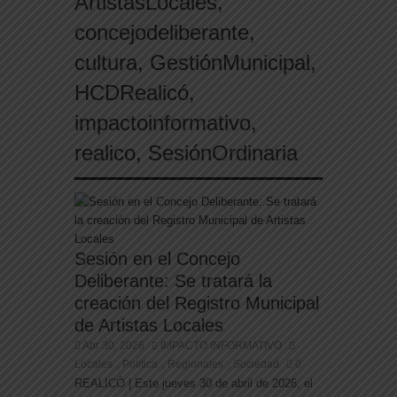
ArtistasLocales
,
concejodeliberante
,
cultura
,
GestiónMunicipal
,
HCDRealicó
,
impactoinformativo
,
realico
,
SesiónOrdinaria
Sesión en el Concejo
Deliberante: Se tratará la
creación del Registro Municipal
de Artistas Locales
Abr 30, 2026
IMPACTO INFORMATIVO
Locales
Politica
Regionales
Sociedad
0
,
,
,
REALICÓ | Este jueves 30 de abril de 2026, el