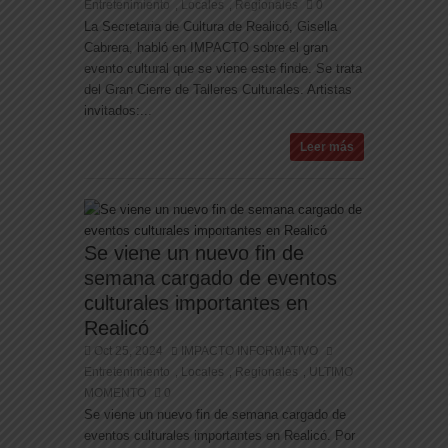
Entretenimiento
Locales
Regionales
0
,
,
La Secretaria de Cultura de Realicó, Gisella
Cabrera, habló en IMPACTO sobre el gran
evento cultural que se viene este finde. Se trata
del Gran Cierre de Talleres Culturales. Artistas
invitados:...
Leer más
Se viene un nuevo fin de
semana cargado de eventos
culturales importantes en
Realicó
Oct 25, 2024
IMPACTO INFORMATIVO
Entretenimiento
Locales
Regionales
ULTIMO
,
,
,
MOMENTO
0
Se viene un nuevo fin de semana cargado de
eventos culturales importantes en Realicó. Por