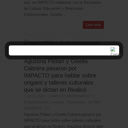
eso, en IMPACTO hablamos con la Secretaria
de Cultura, Educación y Relaciones
Institucionales, Gisella...
Leer más
Agustina Pildain y Gisella
Cabrera pasaron por
IMPACTO para hablar sobre
origami y talleres culturales
que se dictan en Realicó
Jul 11, 2023
IMPACTO INFORMATIVO
Entretenimiento
Locales
Regionales
ULTIMO
,
,
,
MOMENTO
0
Agustina Pildain y Gisella Cabrera pasaron por
IMPACTO para hablar sobre talleres culturales
que se dictan en Realicó. Agustina dicta el taller