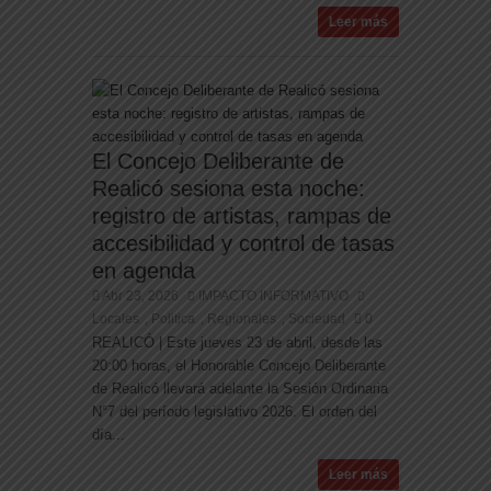
Leer más
El Concejo Deliberante de
Realicó sesiona esta noche:
registro de artistas, rampas de
accesibilidad y control de tasas
en agenda
Abr 23, 2026
IMPACTO INFORMATIVO
Locales
Politica
Regionales
Sociedad
0
,
,
,
REALICÓ | Este jueves 23 de abril, desde las
20:00 horas, el Honorable Concejo Deliberante
de Realicó llevará adelante la Sesión Ordinaria
N°7 del período legislativo 2026. El orden del
día...
Leer más