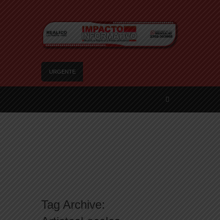
URGENTE
Trágico choque frontal en la Ruta Provincial 101:
un muerto y tres heridos cerca de Speluzzi
SANTA ROSA – El municipio plantó más de 600
árboles en el Relleno Sanitario
Vecinos de Realicó se manifestaron en la plaza
central en contra de la «Ley de Tierras»
River lo descartó y el pibe Jaime brilla en Peñarol
de Montevideo: «¿Nos dieron a Messi?»
Camilota presentó a su nueva novia y contó su
historia de amor: «Hoy, por fin, podemos dejar de
Tag Archive:
escondernos»