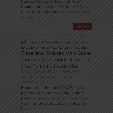
Honorable Concejo Deliberante de Realicó
llevará a cabo su Sesión Ordinaria N° 8 (Acta
N° 2453). Con la presencia de los concejales y
el quórum...
Leer más
Entrevista: Dolores Maiz Casas
y la magia de captar el mundo
y La Pampa en acuarelas
Abr 24, 2026
IMPACTO INFORMATIVO
Entretenimiento
Locales
Regionales
,
,
,
Sociedad
0
En una charla íntima con IMPACTO tras su
presentación en Mundos Librería, la artista
plástica repasa la creación de «Cuadernos de
Viaje», un libro que recopila sus pinturas al aire
libre, y...