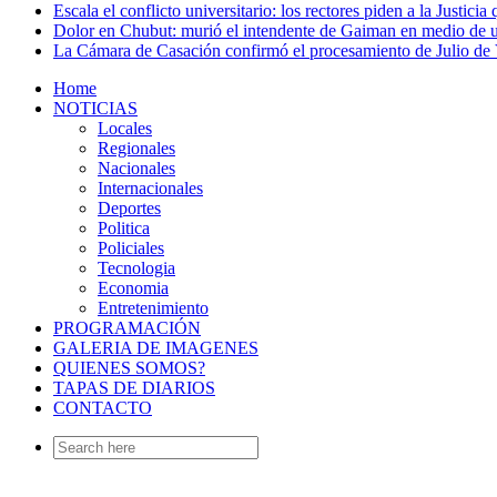
Escala el conflicto universitario: los rectores piden a la Justi
Dolor en Chubut: murió el intendente de Gaiman en medio de 
La Cámara de Casación confirmó el procesamiento de Julio de V
Home
NOTICIAS
Locales
Regionales
Nacionales
Internacionales
Deportes
Politica
Policiales
Tecnologia
Economia
Entretenimiento
PROGRAMACIÓN
GALERIA DE IMAGENES
QUIENES SOMOS?
TAPAS DE DIARIOS
CONTACTO
Search
for: