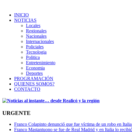
INICIO
NOTICIAS
Locales
Regionales
Nacionales
Internacionales
Policiales
Tecnologia
Politica
Entretenimiento
Economia
Deportes
PROGRAMACIÓN
QUIENES SOMOS?
CONTACTO
URGENTE
Franco Colapinto denunció que fue víctima de un robo en Italia
Franco Mastantuono se fue de Real Madrid y en Italia lo recibió