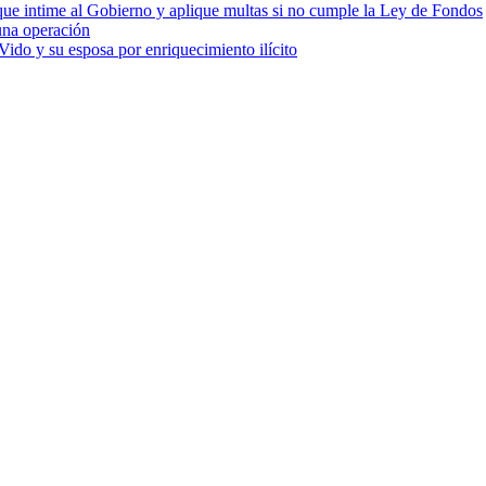
cia que intime al Gobierno y aplique multas si no cumple la Ley de Fondos
una operación
ido y su esposa por enriquecimiento ilícito