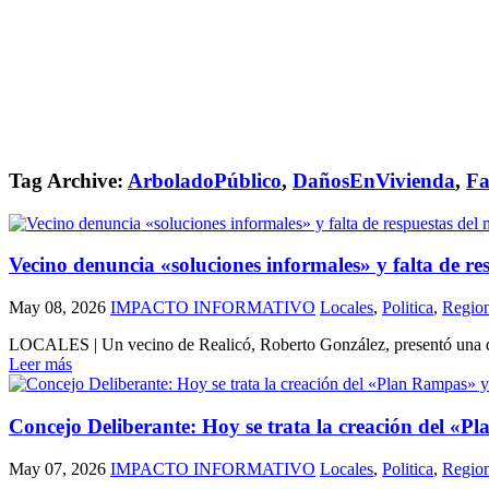
Tag Archive:
ArboladoPúblico
,
DañosEnVivienda
,
Fa
Vecino denuncia «soluciones informales» y falta de re
May 08, 2026
IMPACTO INFORMATIVO
Locales
,
Politica
,
Region
LOCALES | Un vecino de Realicó, Roberto González, presentó una dura
Leer más
Concejo Deliberante: Hoy se trata la creación del «P
May 07, 2026
IMPACTO INFORMATIVO
Locales
,
Politica
,
Region