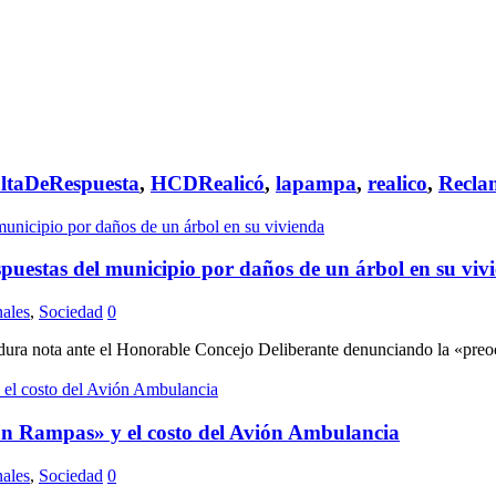
ltaDeRespuesta
,
HCDRealicó
,
lapampa
,
realico
,
Recla
spuestas del municipio por daños de un árbol en su viv
ales
,
Sociedad
0
 nota ante el Honorable Concejo Deliberante denunciando la «preocupan
lan Rampas» y el costo del Avión Ambulancia
ales
,
Sociedad
0