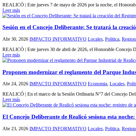
REALICÓ | Este jueves 7 de mayo de 2026 por la noche, el Honorable 
Leer más
Sesión en el Concejo Deliberante: Se tratará la creaci
Abr 30, 2026
IMPACTO INFORMATIVO
Locales
,
Politica
,
Region
REALICÓ | Este jueves 30 de abril de 2026, el Honorable Concejo Del
Leer más
Proponen modernizar el reglamento del Parque Indust
Abr 24, 2026
IMPACTO INFORMATIVO
Economia
,
Locales
,
Polit
REALICÓ | En el marco de la Sesión Ordinaria N°7 del Concejo Delibe
Leer más
El Concejo Deliberante de Realicó sesiona esta noche: 
Abr 23, 2026
IMPACTO INFORMATIVO
Locales
,
Politica
,
Region