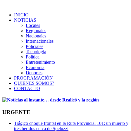
INICIO
NOTICIAS
Locales
Regionales
Nacionales
Internacionales
Policiales
Tecnologia
Politica
Entretenimiento
Economia
Deportes
PROGRAMACIÓN
QUIENES SOMOS?
CONTACTO
URGENTE
Trágico choque frontal en la Ruta Provincial 101: un muerto y
tres heridos cerca de Speluzzi