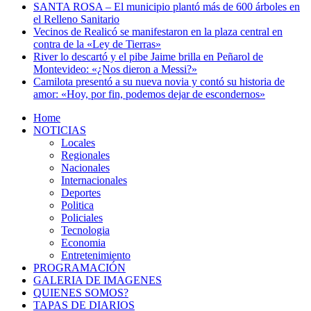
SANTA ROSA – El municipio plantó más de 600 árboles en
el Relleno Sanitario
Vecinos de Realicó se manifestaron en la plaza central en
contra de la «Ley de Tierras»
River lo descartó y el pibe Jaime brilla en Peñarol de
Montevideo: «¿Nos dieron a Messi?»
Camilota presentó a su nueva novia y contó su historia de
amor: «Hoy, por fin, podemos dejar de escondernos»
Home
NOTICIAS
Locales
Regionales
Nacionales
Internacionales
Deportes
Politica
Policiales
Tecnologia
Economia
Entretenimiento
PROGRAMACIÓN
GALERIA DE IMAGENES
QUIENES SOMOS?
TAPAS DE DIARIOS