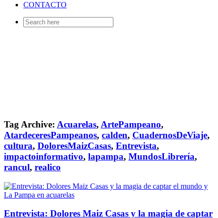
CONTACTO
Search
for:
Tag Archive:
Acuarelas
,
ArtePampeano
,
AtardeceresPampeanos
,
calden
,
CuadernosDeViaje
,
cultura
,
DoloresMaizCasas
,
Entrevista
,
impactoinformativo
,
lapampa
,
MundosLibrería
,
rancul
,
realico
Entrevista: Dolores Maiz Casas y la magia de captar