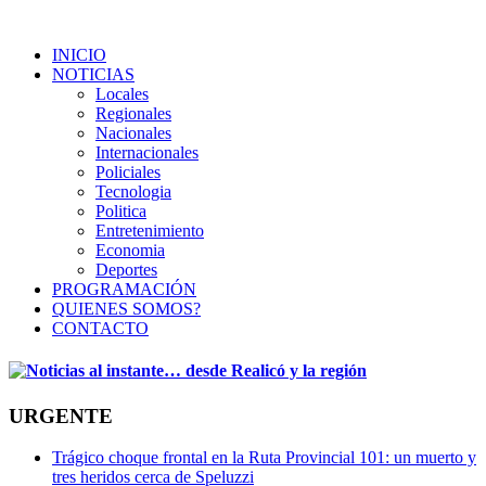
INICIO
NOTICIAS
Locales
Regionales
Nacionales
Internacionales
Policiales
Tecnologia
Politica
Entretenimiento
Economia
Deportes
PROGRAMACIÓN
QUIENES SOMOS?
CONTACTO
URGENTE
Trágico choque frontal en la Ruta Provincial 101: un muerto y
tres heridos cerca de Speluzzi