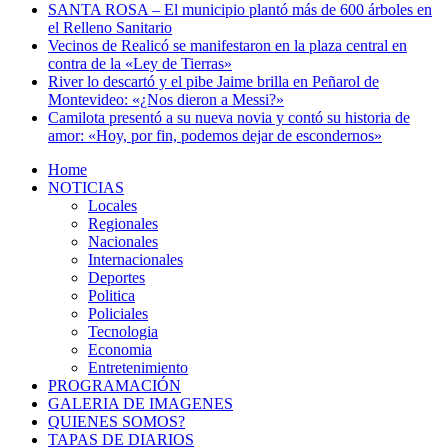
SANTA ROSA – El municipio plantó más de 600 árboles en
el Relleno Sanitario
Vecinos de Realicó se manifestaron en la plaza central en
contra de la «Ley de Tierras»
River lo descartó y el pibe Jaime brilla en Peñarol de
Montevideo: «¿Nos dieron a Messi?»
Camilota presentó a su nueva novia y contó su historia de
amor: «Hoy, por fin, podemos dejar de escondernos»
Home
NOTICIAS
Locales
Regionales
Nacionales
Internacionales
Deportes
Politica
Policiales
Tecnologia
Economia
Entretenimiento
PROGRAMACIÓN
GALERIA DE IMAGENES
QUIENES SOMOS?
TAPAS DE DIARIOS