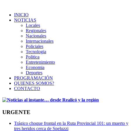
INICIO
NOTICIAS
Locales
Regionales
Nacionales
Internacionales
Policiales
Tecnologia
Politica
Entretenimiento
Economia
Deportes
PROGRAMACIÓN
QUIENES SOMOS?
CONTACTO
URGENTE
Trágico choque frontal en la Ruta Provincial 101: un muerto y
tres heridos cerca de Speluzzi