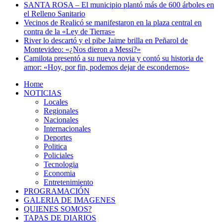
SANTA ROSA – El municipio plantó más de 600 árboles en
el Relleno Sanitario
Vecinos de Realicó se manifestaron en la plaza central en
contra de la «Ley de Tierras»
River lo descartó y el pibe Jaime brilla en Peñarol de
Montevideo: «¿Nos dieron a Messi?»
Camilota presentó a su nueva novia y contó su historia de
amor: «Hoy, por fin, podemos dejar de escondernos»
Home
NOTICIAS
Locales
Regionales
Nacionales
Internacionales
Deportes
Politica
Policiales
Tecnologia
Economia
Entretenimiento
PROGRAMACIÓN
GALERIA DE IMAGENES
QUIENES SOMOS?
TAPAS DE DIARIOS