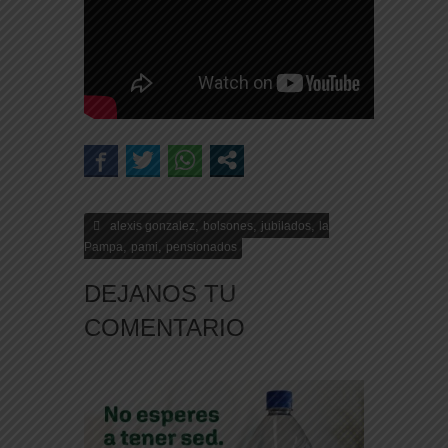
,
,
,
alexis gonzalez
bolsones
jubilados
la
,
,
Pampa
pami
pensionados
DEJANOS TU
COMENTARIO