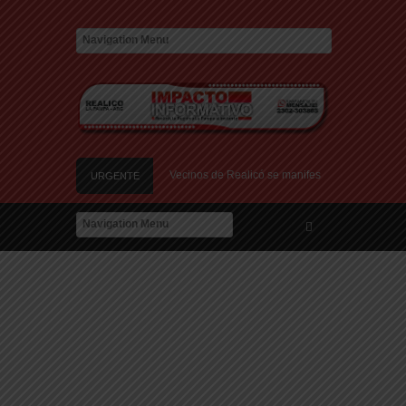
 en el Relleno Sanitario
Vecinos de Realicó se manifestaron en la plaza centr
URGENTE
e Montevideo: «¿Nos dieron a Messi?»
ia de amor: «Hoy, por fin, podemos dejar de escondernos»
 Argentina y a su «política exterior ideologizada y de confrontación»
 en el Relleno Sanitario