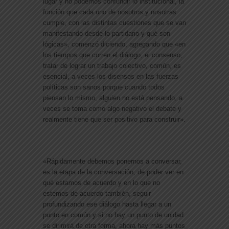
lugar y no podemos confundir lo institucional, la
función que cada uno de nosotros y nosotras
cumple, con las distintas cuestiones que se van
manifestando desde lo partidario y qué son
lógicas», comenzó diciendo, agregando que «en
los tiempos que corren el diálogo, el consenso,
tratar de lograr un trabajo colectivo, común, es
esencial, a veces los disensos en las fuerzas
políticas son sanos porque cuando todos
piensan lo mismo, alguien no está pensando, a
veces se toma como algo negativo el debate y
realmente tiene que ser positivo para construir».
«Rápidamente debemos ponernos a conversar,
es la etapa de la conversación, de poder ver en
qué estamos de acuerdo y en lo que no
estemos de acuerdo también, seguir
profundizando ese diálogo hasta llegar a un
punto en común y si no hay un punto de unidad
se dirimirá de otra forma, ahora hay más puntos