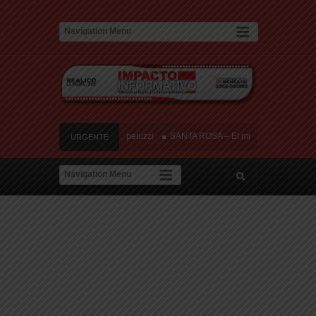
o y tres heridos cerca de Speluzzi
SANTA ROSA – El municipio plantó más de 60
URGENTE
 contra de la «Ley de Tierras»
River lo descartó y el pibe Jaime brilla en Peñ
e amor: «Hoy, por fin, podemos dejar de escondernos»
o y tres heridos cerca de Speluzzi