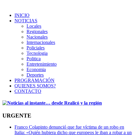
INICIO
NOTICIAS
Locales
Regionales
Nacionales
Internacionales
Policiales
Tecnologia
Politica
Entretenimiento
Economia
Deportes
PROGRAMACIÓN
QUIENES SOMOS?
CONTACTO
URGENTE
Franco Colapinto denunció que fue víctima de un robo en
Italia: «Quién hubiera dicho que europeos le iban a robar a un