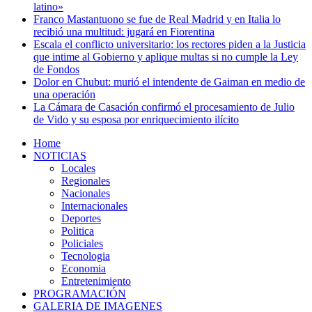
latino»
Franco Mastantuono se fue de Real Madrid y en Italia lo
recibió una multitud: jugará en Fiorentina
Escala el conflicto universitario: los rectores piden a la Justicia
que intime al Gobierno y aplique multas si no cumple la Ley
de Fondos
Dolor en Chubut: murió el intendente de Gaiman en medio de
una operación
La Cámara de Casación confirmó el procesamiento de Julio
de Vido y su esposa por enriquecimiento ilícito
Home
NOTICIAS
Locales
Regionales
Nacionales
Internacionales
Deportes
Politica
Policiales
Tecnologia
Economia
Entretenimiento
PROGRAMACIÓN
GALERIA DE IMAGENES