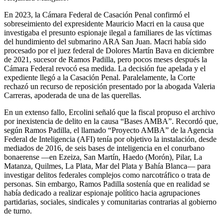
En 2023, la Cámara Federal de Casación Penal confirmó el
sobreseimiento del expresidente Mauricio Macri en la causa que
investigaba el presunto espionaje ilegal a familiares de las víctimas
del hundimiento del submarino ARA San Juan. Macri había sido
procesado por el juez federal de Dolores Martín Bava en diciembre
de 2021, sucesor de Ramos Padilla, pero pocos meses después la
Cámara Federal revocó esa medida. La decisión fue apelada y el
expediente llegó a la Casación Penal. Paralelamente, la Corte
rechazó un recurso de reposición presentado por la abogada Valeria
Carreras, apoderada de una de las querellas.
En un extenso fallo, Ercolini señaló que la fiscal propuso el archivo
por inexistencia de delito en la causa “Bases AMBA”. Recordó que,
según Ramos Padilla, el llamado “Proyecto AMBA” de la Agencia
Federal de Inteligencia (AFI) tenía por objetivo la instalación, desde
mediados de 2016, de seis bases de inteligencia en el conurbano
bonaerense —en Ezeiza, San Martín, Haedo (Morón), Pilar, La
Matanza, Quilmes, La Plata, Mar del Plata y Bahía Blanca— para
investigar delitos federales complejos como narcotráfico o trata de
personas. Sin embargo, Ramos Padilla sostenía que en realidad se
había dedicado a realizar espionaje político hacia agrupaciones
partidarias, sociales, sindicales y comunitarias contrarias al gobierno
de turno.