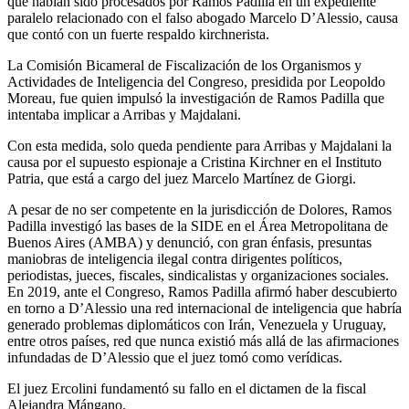
que habían sido procesados por Ramos Padilla en un expediente
paralelo relacionado con el falso abogado Marcelo D’Alessio, causa
que contó con un fuerte respaldo kirchnerista.
La Comisión Bicameral de Fiscalización de los Organismos y
Actividades de Inteligencia del Congreso, presidida por Leopoldo
Moreau, fue quien impulsó la investigación de Ramos Padilla que
intentaba implicar a Arribas y Majdalani.
Con esta medida, solo queda pendiente para Arribas y Majdalani la
causa por el supuesto espionaje a Cristina Kirchner en el Instituto
Patria, que está a cargo del juez Marcelo Martínez de Giorgi.
A pesar de no ser competente en la jurisdicción de Dolores, Ramos
Padilla investigó las bases de la SIDE en el Área Metropolitana de
Buenos Aires (AMBA) y denunció, con gran énfasis, presuntas
maniobras de inteligencia ilegal contra dirigentes políticos,
periodistas, jueces, fiscales, sindicalistas y organizaciones sociales.
En 2019, ante el Congreso, Ramos Padilla afirmó haber descubierto
en torno a D’Alessio una red internacional de inteligencia que habría
generado problemas diplomáticos con Irán, Venezuela y Uruguay,
entre otros países, red que nunca existió más allá de las afirmaciones
infundadas de D’Alessio que el juez tomó como verídicas.
El juez Ercolini fundamentó su fallo en el dictamen de la fiscal
Alejandra Mángano.