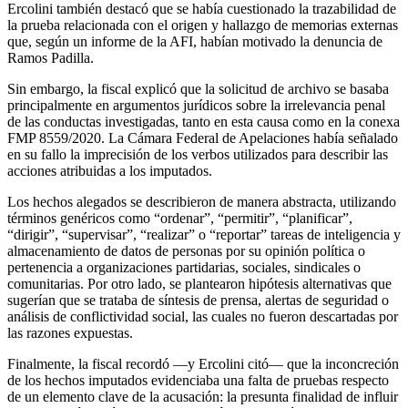
Ercolini también destacó que se había cuestionado la trazabilidad de
la prueba relacionada con el origen y hallazgo de memorias externas
que, según un informe de la AFI, habían motivado la denuncia de
Ramos Padilla.
Sin embargo, la fiscal explicó que la solicitud de archivo se basaba
principalmente en argumentos jurídicos sobre la irrelevancia penal
de las conductas investigadas, tanto en esta causa como en la conexa
FMP 8559/2020. La Cámara Federal de Apelaciones había señalado
en su fallo la imprecisión de los verbos utilizados para describir las
acciones atribuidas a los imputados.
Los hechos alegados se describieron de manera abstracta, utilizando
términos genéricos como “ordenar”, “permitir”, “planificar”,
“dirigir”, “supervisar”, “realizar” o “reportar” tareas de inteligencia y
almacenamiento de datos de personas por su opinión política o
pertenencia a organizaciones partidarias, sociales, sindicales o
comunitarias. Por otro lado, se plantearon hipótesis alternativas que
sugerían que se trataba de síntesis de prensa, alertas de seguridad o
análisis de conflictividad social, las cuales no fueron descartadas por
las razones expuestas.
Finalmente, la fiscal recordó —y Ercolini citó— que la inconcreción
de los hechos imputados evidenciaba una falta de pruebas respecto
de un elemento clave de la acusación: la presunta finalidad de influir