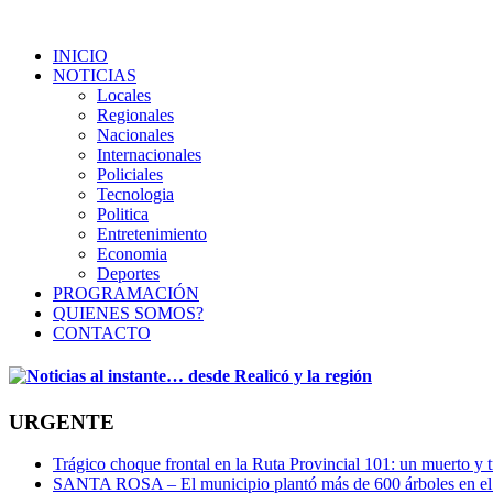
INICIO
NOTICIAS
Locales
Regionales
Nacionales
Internacionales
Policiales
Tecnologia
Politica
Entretenimiento
Economia
Deportes
PROGRAMACIÓN
QUIENES SOMOS?
CONTACTO
URGENTE
Trágico choque frontal en la Ruta Provincial 101: un muerto y t
SANTA ROSA – El municipio plantó más de 600 árboles en el 