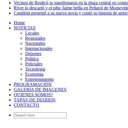
Vecinos de Realicó se manifestaron en la plaza central en contr
River lo descartó y el pibe Jaime brilla en Peñarol de Montevi
Camilota presentó a su nueva novia y contó su historia de amo
Home
NOTICIAS
Locales
Regionales
Nacionales
Internacionales
Deportes
Politica
Policiales
Tecnologia
Economia
Entretenimiento
PROGRAMACIÓN
GALERIA DE IMAGENES
QUIENES SOMOS?
TAPAS DE DIARIOS
CONTACTO
Search
for: