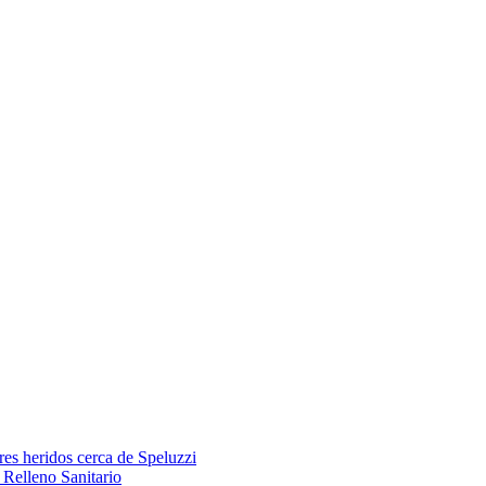
res heridos cerca de Speluzzi
Relleno Sanitario