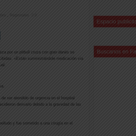
,
ales
Regionales
0
Espacio publicit
Buscanos en F
eza por un pitbull cruza con gran danés se
ecibidas. «Están suministrándole medicación vía
ual.
va.
o de ser atendido de urgencia en el hospital
ecidieron derivarlo debido a la gravedad de las
belludo y fue sometido a una cirugía en el