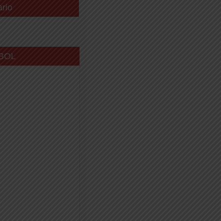
ario
BOL