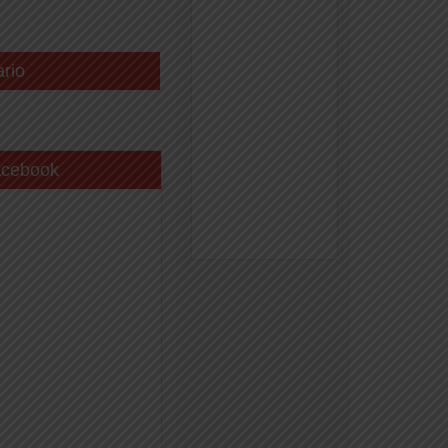
ario
acebook