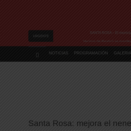
SANTA ROSA – El municipi
URGENTE
Vecinos de Realicó se manifest
River lo descartó y el pibe Jai
NOTICIAS
PROGRAMACIÓN
GALERIA
Camilota presentó a su nueva novia y con
Flávio Bolsonaro culpó a Lula da Silva de la cri
Santa Rosa: mejora el nene