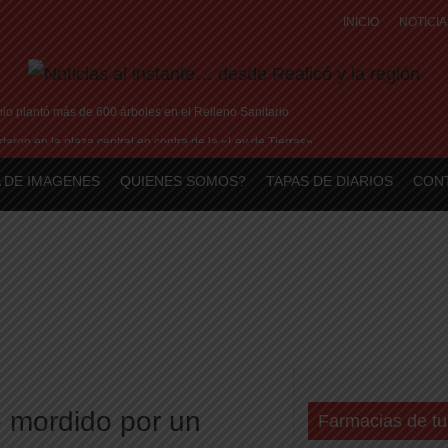
INICIO
NOTICIA
o plantó más de 600 árboles en el Relleno Sanitario
aron en la plaza central en contra de la «Ley de Tierras»
me brilla en Peñarol de Montevideo: «¿Nos dieron a Messi?»
 DE IMAGENES
QUIENES SOMOS?
TAPAS DE DIARIOS
CON
tó su historia de amor: «Hoy, por fin, podemos dejar de escondernos»
sis con Argentina y a su «política exterior ideologizada y de confrontación»
 mordido por un
Farmacias de tu