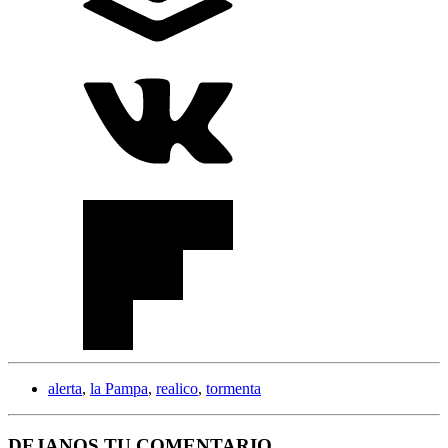
alerta
,
la Pampa
,
realico
,
tormenta
DEJANOS TU COMENTARIO