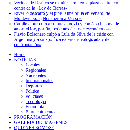
Vecinos de Realicó se manifestaron en la plaza central en
contra de la «Ley de Tierras»
River lo descartó y el pibe Jaime brilla en Peñarol de
Montevideo: «¿Nos dieron a Messi?»
Camilota presentó a su nueva novia y contó su historia de
amor: «Hoy, por fin, podemos dejar de escondernos»
Flávio Bolsonaro culpó a Lula da Silva de la crisis con
Argentina y a su «política exterior ideologizada y de
confrontación»
Home
NOTICIAS
Locales
Regionales
Nacionales
Internacionales
Deportes
Politica
Policiales
Tecnologia
Economia
Entretenimiento
PROGRAMACIÓN
GALERIA DE IMAGENES
QUIENES SOMOS?