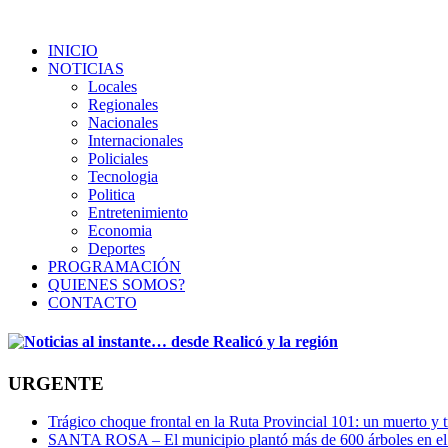
INICIO
NOTICIAS
Locales
Regionales
Nacionales
Internacionales
Policiales
Tecnologia
Politica
Entretenimiento
Economia
Deportes
PROGRAMACIÓN
QUIENES SOMOS?
CONTACTO
URGENTE
Trágico choque frontal en la Ruta Provincial 101: un muerto y t
SANTA ROSA – El municipio plantó más de 600 árboles en el 