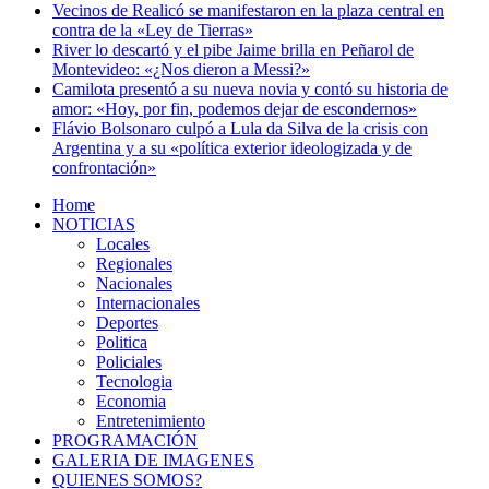
Vecinos de Realicó se manifestaron en la plaza central en
contra de la «Ley de Tierras»
River lo descartó y el pibe Jaime brilla en Peñarol de
Montevideo: «¿Nos dieron a Messi?»
Camilota presentó a su nueva novia y contó su historia de
amor: «Hoy, por fin, podemos dejar de escondernos»
Flávio Bolsonaro culpó a Lula da Silva de la crisis con
Argentina y a su «política exterior ideologizada y de
confrontación»
Home
NOTICIAS
Locales
Regionales
Nacionales
Internacionales
Deportes
Politica
Policiales
Tecnologia
Economia
Entretenimiento
PROGRAMACIÓN
GALERIA DE IMAGENES
QUIENES SOMOS?