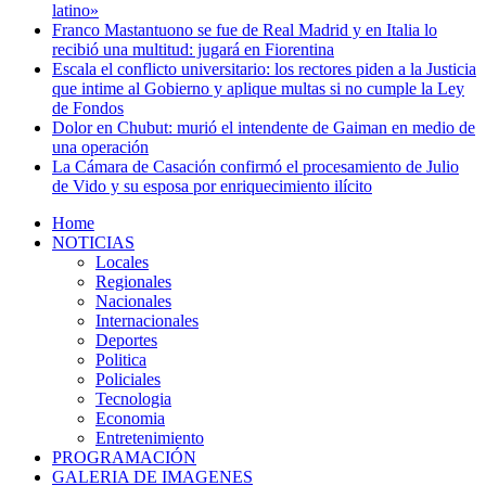
latino»
Franco Mastantuono se fue de Real Madrid y en Italia lo
recibió una multitud: jugará en Fiorentina
Escala el conflicto universitario: los rectores piden a la Justicia
que intime al Gobierno y aplique multas si no cumple la Ley
de Fondos
Dolor en Chubut: murió el intendente de Gaiman en medio de
una operación
La Cámara de Casación confirmó el procesamiento de Julio
de Vido y su esposa por enriquecimiento ilícito
Home
NOTICIAS
Locales
Regionales
Nacionales
Internacionales
Deportes
Politica
Policiales
Tecnologia
Economia
Entretenimiento
PROGRAMACIÓN
GALERIA DE IMAGENES