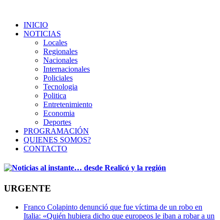
INICIO
NOTICIAS
Locales
Regionales
Nacionales
Internacionales
Policiales
Tecnologia
Politica
Entretenimiento
Economia
Deportes
PROGRAMACIÓN
QUIENES SOMOS?
CONTACTO
URGENTE
Franco Colapinto denunció que fue víctima de un robo en
Italia: «Quién hubiera dicho que europeos le iban a robar a un