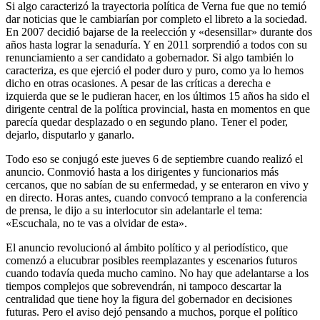
Si algo caracterizó la trayectoria política de Verna fue que no temió
dar noticias que le cambiarían por completo el libreto a la sociedad.
En 2007 decidió bajarse de la reelección y «desensillar» durante dos
años hasta lograr la senaduría. Y en 2011 sorprendió a todos con su
renunciamiento a ser candidato a gobernador. Si algo también lo
caracteriza, es que ejerció el poder duro y puro, como ya lo hemos
dicho en otras ocasiones. A pesar de las críticas a derecha e
izquierda que se le pudieran hacer, en los últimos 15 años ha sido el
dirigente central de la política provincial, hasta en momentos en que
parecía quedar desplazado o en segundo plano. Tener el poder,
dejarlo, disputarlo y ganarlo.
Todo eso se conjugó este jueves 6 de septiembre cuando realizó el
anuncio. Conmovió hasta a los dirigentes y funcionarios más
cercanos, que no sabían de su enfermedad, y se enteraron en vivo y
en directo. Horas antes, cuando convocó temprano a la conferencia
de prensa, le dijo a su interlocutor sin adelantarle el tema:
«Escuchala, no te vas a olvidar de esta».
El anuncio revolucionó al ámbito político y al periodístico, que
comenzó a elucubrar posibles reemplazantes y escenarios futuros
cuando todavía queda mucho camino. No hay que adelantarse a los
tiempos complejos que sobrevendrán, ni tampoco descartar la
centralidad que tiene hoy la figura del gobernador en decisiones
futuras. Pero el aviso dejó pensando a muchos, porque el político