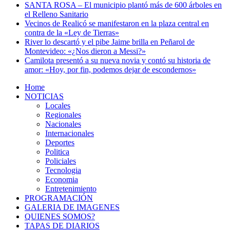
SANTA ROSA – El municipio plantó más de 600 árboles en
el Relleno Sanitario
Vecinos de Realicó se manifestaron en la plaza central en
contra de la «Ley de Tierras»
River lo descartó y el pibe Jaime brilla en Peñarol de
Montevideo: «¿Nos dieron a Messi?»
Camilota presentó a su nueva novia y contó su historia de
amor: «Hoy, por fin, podemos dejar de escondernos»
Home
NOTICIAS
Locales
Regionales
Nacionales
Internacionales
Deportes
Politica
Policiales
Tecnologia
Economia
Entretenimiento
PROGRAMACIÓN
GALERIA DE IMAGENES
QUIENES SOMOS?
TAPAS DE DIARIOS