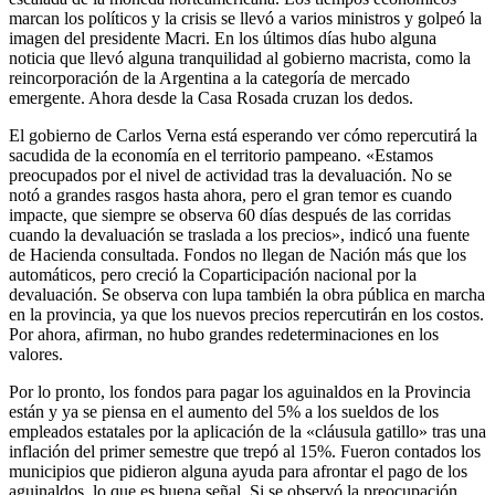
marcan los políticos y la crisis se llevó a varios ministros y golpeó la
imagen del presidente Macri. En los últimos días hubo alguna
noticia que llevó alguna tranquilidad al gobierno macrista, como la
reincorporación de la Argentina a la categoría de mercado
emergente. Ahora desde la Casa Rosada cruzan los dedos.
El gobierno de Carlos Verna está esperando ver cómo repercutirá la
sacudida de la economía en el territorio pampeano. «Estamos
preocupados por el nivel de actividad tras la devaluación. No se
notó a grandes rasgos hasta ahora, pero el gran temor es cuando
impacte, que siempre se observa 60 días después de las corridas
cuando la devaluación se traslada a los precios», indicó una fuente
de Hacienda consultada. Fondos no llegan de Nación más que los
automáticos, pero creció la Coparticipación nacional por la
devaluación. Se observa con lupa también la obra pública en marcha
en la provincia, ya que los nuevos precios repercutirán en los costos.
Por ahora, afirman, no hubo grandes redeterminaciones en los
valores.
Por lo pronto, los fondos para pagar los aguinaldos en la Provincia
están y ya se piensa en el aumento del 5% a los sueldos de los
empleados estatales por la aplicación de la «cláusula gatillo» tras una
inflación del primer semestre que trepó al 15%. Fueron contados los
municipios que pidieron alguna ayuda para afrontar el pago de los
aguinaldos, lo que es buena señal. Si se observó la preocupación