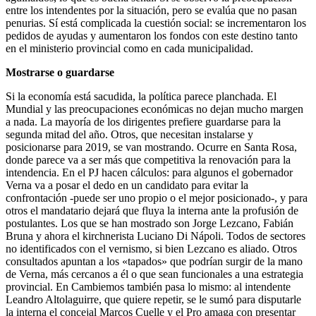
entre los intendentes por la situación, pero se evalúa que no pasan
penurias. Sí está complicada la cuestión social: se incrementaron los
pedidos de ayudas y aumentaron los fondos con este destino tanto
en el ministerio provincial como en cada municipalidad.
Mostrarse o guardarse
Si la economía está sacudida, la política parece planchada. El
Mundial y las preocupaciones económicas no dejan mucho margen
a nada. La mayoría de los dirigentes prefiere guardarse para la
segunda mitad del año. Otros, que necesitan instalarse y
posicionarse para 2019, se van mostrando. Ocurre en Santa Rosa,
donde parece va a ser más que competitiva la renovación para la
intendencia. En el PJ hacen cálculos: para algunos el gobernador
Verna va a posar el dedo en un candidato para evitar la
confrontación -puede ser uno propio o el mejor posicionado-, y para
otros el mandatario dejará que fluya la interna ante la profusión de
postulantes. Los que se han mostrado son Jorge Lezcano, Fabián
Bruna y ahora el kirchnerista Luciano Di Nápoli. Todos de sectores
no identificados con el vernismo, si bien Lezcano es aliado. Otros
consultados apuntan a los «tapados» que podrían surgir de la mano
de Verna, más cercanos a él o que sean funcionales a una estrategia
provincial. En Cambiemos también pasa lo mismo: al intendente
Leandro Altolaguirre, que quiere repetir, se le sumó para disputarle
la interna el concejal Marcos Cuelle y el Pro amaga con presentar