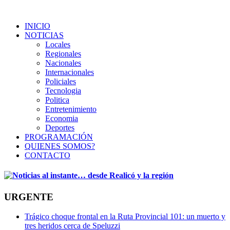
INICIO
NOTICIAS
Locales
Regionales
Nacionales
Internacionales
Policiales
Tecnologia
Politica
Entretenimiento
Economia
Deportes
PROGRAMACIÓN
QUIENES SOMOS?
CONTACTO
URGENTE
Trágico choque frontal en la Ruta Provincial 101: un muerto y
tres heridos cerca de Speluzzi