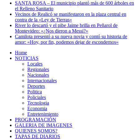
SANTA ROSA – El municipio plantó más de 600 árboles en
el Relleno Sanitario
Vecinos de Realicó se manifestaron en la plaza central en
contra de la «Ley de Tierras»
River lo descartó y el pibe Jaime brilla en Peñarol de
Montevideo: «¿Nos dieron a Messi?»
Camilota presentó a su nueva novia y contó su historia de
amor: «Hoy, por fin, podemos dejar de escondernos»
Home
NOTICIAS
Locales
Regionales
Nacionales
Internacionales
Deportes
Politica
Policiales
Tecnologia
Economia
Entretenimiento
PROGRAMACIÓN
GALERIA DE IMAGENES
QUIENES SOMOS?
TAPAS DE DIARIOS