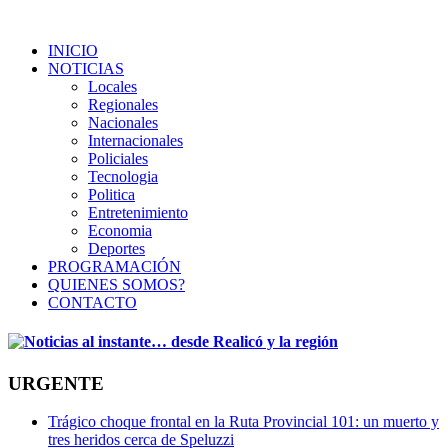
INICIO
NOTICIAS
Locales
Regionales
Nacionales
Internacionales
Policiales
Tecnologia
Politica
Entretenimiento
Economia
Deportes
PROGRAMACIÓN
QUIENES SOMOS?
CONTACTO
URGENTE
Trágico choque frontal en la Ruta Provincial 101: un muerto y
tres heridos cerca de Speluzzi