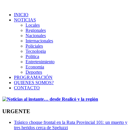
INICIO
NOTICIAS
Locales
Regionales
Nacionales
Internacionales
Policiales
Tecnologia
Politica
Entretenimiento
Economia
Deportes
PROGRAMACIÓN
QUIENES SOMOS?
CONTACTO
URGENTE
Trágico choque frontal en la Ruta Provincial 101: un muerto y
tres heridos cerca de Speluzzi