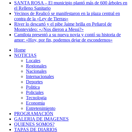
SANTA ROSA – El municipio plantó más de 600 árboles en
el Relleno Sanitario
Vecinos de Realicó se manifestaron en la plaza central en
contra de la «Ley de Tierras»
River lo descartó y el pibe Jaime brilla en Peñarol de
Montevideo: «¿Nos dieron a Messi?»
Camilota presentó a su nueva novia y contó su historia de
amor: «Hoy, por fin, podemos dejar de escondernos»
Home
NOTICIAS
Locales
Regionales
Nacionales
Internacionales
Deportes
Politica
Policiales
Tecnologia
Economia
Entretenimiento
PROGRAMACIÓN
GALERIA DE IMAGENES
QUIENES SOMOS?
TAPAS DE DIARIOS