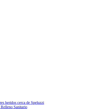
res heridos cerca de Speluzzi
Relleno Sanitario