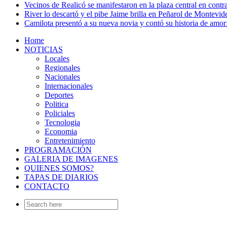
Vecinos de Realicó se manifestaron en la plaza central en contr
River lo descartó y el pibe Jaime brilla en Peñarol de Montevi
Camilota presentó a su nueva novia y contó su historia de amo
Home
NOTICIAS
Locales
Regionales
Nacionales
Internacionales
Deportes
Politica
Policiales
Tecnologia
Economia
Entretenimiento
PROGRAMACIÓN
GALERIA DE IMAGENES
QUIENES SOMOS?
TAPAS DE DIARIOS
CONTACTO
Search
for: