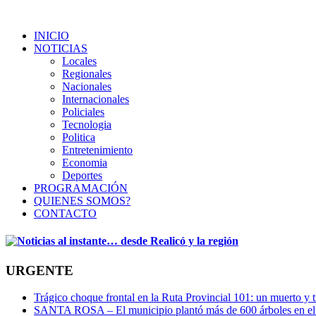
INICIO
NOTICIAS
Locales
Regionales
Nacionales
Internacionales
Policiales
Tecnologia
Politica
Entretenimiento
Economia
Deportes
PROGRAMACIÓN
QUIENES SOMOS?
CONTACTO
URGENTE
Trágico choque frontal en la Ruta Provincial 101: un muerto y t
SANTA ROSA – El municipio plantó más de 600 árboles en el 