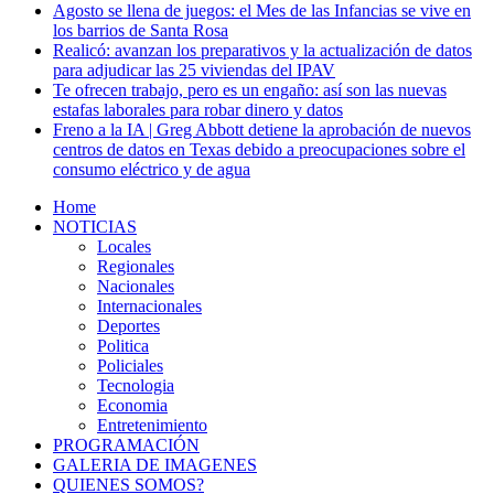
Agosto se llena de juegos: el Mes de las Infancias se vive en
los barrios de Santa Rosa
Realicó: avanzan los preparativos y la actualización de datos
para adjudicar las 25 viviendas del IPAV
Te ofrecen trabajo, pero es un engaño: así son las nuevas
estafas laborales para robar dinero y datos
Freno a la IA | Greg Abbott detiene la aprobación de nuevos
centros de datos en Texas debido a preocupaciones sobre el
consumo eléctrico y de agua
Home
NOTICIAS
Locales
Regionales
Nacionales
Internacionales
Deportes
Politica
Policiales
Tecnologia
Economia
Entretenimiento
PROGRAMACIÓN
GALERIA DE IMAGENES
QUIENES SOMOS?