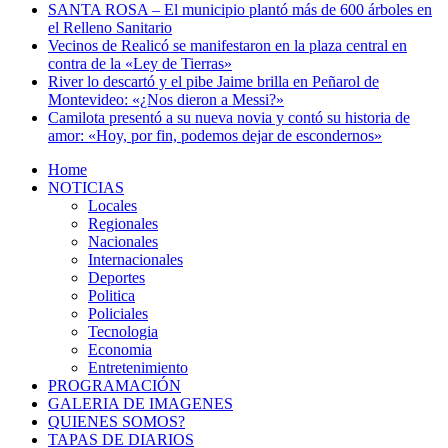
SANTA ROSA – El municipio plantó más de 600 árboles en
el Relleno Sanitario
Vecinos de Realicó se manifestaron en la plaza central en
contra de la «Ley de Tierras»
River lo descartó y el pibe Jaime brilla en Peñarol de
Montevideo: «¿Nos dieron a Messi?»
Camilota presentó a su nueva novia y contó su historia de
amor: «Hoy, por fin, podemos dejar de escondernos»
Home
NOTICIAS
Locales
Regionales
Nacionales
Internacionales
Deportes
Politica
Policiales
Tecnologia
Economia
Entretenimiento
PROGRAMACIÓN
GALERIA DE IMAGENES
QUIENES SOMOS?
TAPAS DE DIARIOS