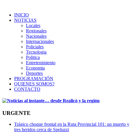
INICIO
NOTICIAS
Locales
Regionales
Nacionales
Internacionales
Policiales
Tecnologia
Politica
Entretenimiento
Economia
Deportes
PROGRAMACIÓN
QUIENES SOMOS?
CONTACTO
URGENTE
Trágico choque frontal en la Ruta Provincial 101: un muerto y
tres heridos cerca de Speluzzi