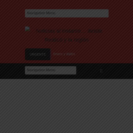
stafas laborales para robar dinero y datos
URGENTE
os centros de datos en Texas debido a preocupaciones sobre el consumo eléctrico y
dela Arizaga
 el Conurbano: «Asesinos de m…, los vamos a agarrar»
 al Congreso contra la violencia vicaria
stafas laborales para robar dinero y datos