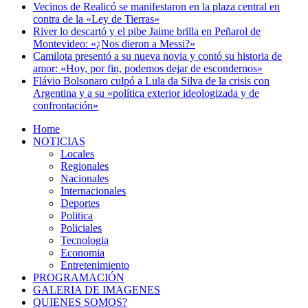
Vecinos de Realicó se manifestaron en la plaza central en
contra de la «Ley de Tierras»
River lo descartó y el pibe Jaime brilla en Peñarol de
Montevideo: «¿Nos dieron a Messi?»
Camilota presentó a su nueva novia y contó su historia de
amor: «Hoy, por fin, podemos dejar de escondernos»
Flávio Bolsonaro culpó a Lula da Silva de la crisis con
Argentina y a su «política exterior ideologizada y de
confrontación»
Home
NOTICIAS
Locales
Regionales
Nacionales
Internacionales
Deportes
Politica
Policiales
Tecnologia
Economia
Entretenimiento
PROGRAMACIÓN
GALERIA DE IMAGENES
QUIENES SOMOS?