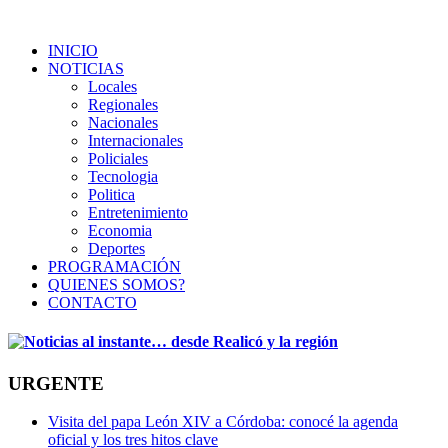
INICIO
NOTICIAS
Locales
Regionales
Nacionales
Internacionales
Policiales
Tecnologia
Politica
Entretenimiento
Economia
Deportes
PROGRAMACIÓN
QUIENES SOMOS?
CONTACTO
URGENTE
Visita del papa León XIV a Córdoba: conocé la agenda
oficial y los tres hitos clave