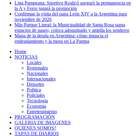
Liga Pampeana: Sportivo Realicó aseguró la permanencia en
la A y Ferro jugará la promoción
Confirman la visita del papa León XIV a la Argentina para
noviembre de 2026
Más Parque Lineal: la Municipalidad de Santa Rosa suma
espacios de paseo, coloca adoquinado y amplía los senderos
Mapa de la deuda en Argentina: cómo impacta el
endeudamiento y la mora en La Pampa
Home
NOTICIAS
Locales
Regionales
Nacionales
Internacionales
Deportes
Politica
Policiales
Tecnologia
Economia
Entretenimiento
PROGRAMACIÓN
GALERIA DE IMAGENES
QUIENES SOMOS?
TAPAS DE DIARIOS