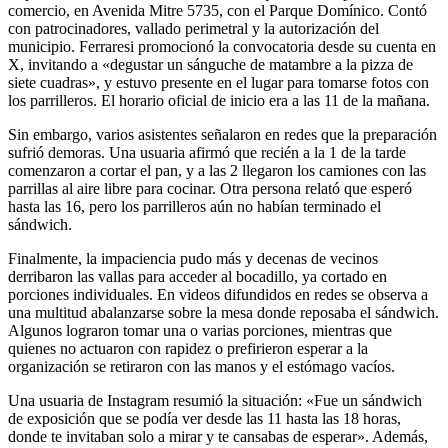
comercio, en Avenida Mitre 5735, con el Parque Domínico. Contó
con patrocinadores, vallado perimetral y la autorización del
municipio. Ferraresi promocionó la convocatoria desde su cuenta en
X, invitando a «degustar un sánguche de matambre a la pizza de
siete cuadras», y estuvo presente en el lugar para tomarse fotos con
los parrilleros. El horario oficial de inicio era a las 11 de la mañana.
Sin embargo, varios asistentes señalaron en redes que la preparación
sufrió demoras. Una usuaria afirmó que recién a la 1 de la tarde
comenzaron a cortar el pan, y a las 2 llegaron los camiones con las
parrillas al aire libre para cocinar. Otra persona relató que esperó
hasta las 16, pero los parrilleros aún no habían terminado el
sándwich.
Finalmente, la impaciencia pudo más y decenas de vecinos
derribaron las vallas para acceder al bocadillo, ya cortado en
porciones individuales. En videos difundidos en redes se observa a
una multitud abalanzarse sobre la mesa donde reposaba el sándwich.
Algunos lograron tomar una o varias porciones, mientras que
quienes no actuaron con rapidez o prefirieron esperar a la
organización se retiraron con las manos y el estómago vacíos.
Una usuaria de Instagram resumió la situación: «Fue un sándwich
de exposición que se podía ver desde las 11 hasta las 18 horas,
donde te invitaban solo a mirar y te cansabas de esperar». Además,