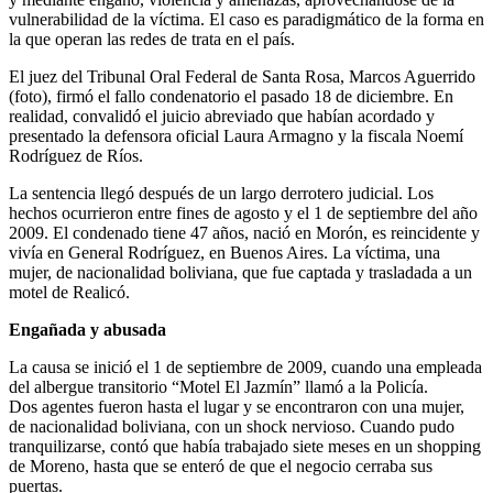
vulnerabilidad de la víctima. El caso es paradigmático de la forma en
la que operan las redes de trata en el país.
El juez del Tribunal Oral Federal de Santa Rosa, Marcos Aguerrido
(foto), firmó el fallo condenatorio el pasado 18 de diciembre. En
realidad, convalidó el juicio abreviado que habían acordado y
presentado la defensora oficial Laura Armagno y la fiscala Noemí
Rodríguez de Ríos.
La sentencia llegó después de un largo derrotero judicial. Los
hechos ocurrieron entre fines de agosto y el 1 de septiembre del año
2009. El condenado tiene 47 años, nació en Morón, es reincidente y
vivía en General Rodríguez, en Buenos Aires. La víctima, una
mujer, de nacionalidad boliviana, que fue captada y trasladada a un
motel de Realicó.
Engañada y abusada
La causa se inició el 1 de septiembre de 2009, cuando una empleada
del albergue transitorio “Motel El Jazmín” llamó a la Policía.
Dos agentes fueron hasta el lugar y se encontraron con una mujer,
de nacionalidad boliviana, con un shock nervioso. Cuando pudo
tranquilizarse, contó que había trabajado siete meses en un shopping
de Moreno, hasta que se enteró de que el negocio cerraba sus
puertas.