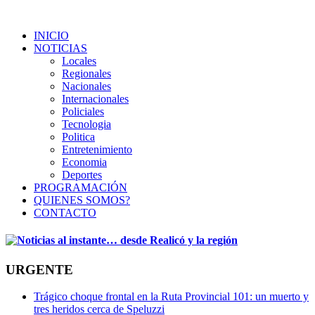
INICIO
NOTICIAS
Locales
Regionales
Nacionales
Internacionales
Policiales
Tecnologia
Politica
Entretenimiento
Economia
Deportes
PROGRAMACIÓN
QUIENES SOMOS?
CONTACTO
URGENTE
Trágico choque frontal en la Ruta Provincial 101: un muerto y
tres heridos cerca de Speluzzi