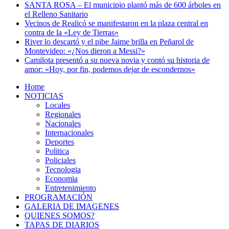
SANTA ROSA – El municipio plantó más de 600 árboles en
el Relleno Sanitario
Vecinos de Realicó se manifestaron en la plaza central en
contra de la «Ley de Tierras»
River lo descartó y el pibe Jaime brilla en Peñarol de
Montevideo: «¿Nos dieron a Messi?»
Camilota presentó a su nueva novia y contó su historia de
amor: «Hoy, por fin, podemos dejar de escondernos»
Home
NOTICIAS
Locales
Regionales
Nacionales
Internacionales
Deportes
Politica
Policiales
Tecnologia
Economia
Entretenimiento
PROGRAMACIÓN
GALERIA DE IMAGENES
QUIENES SOMOS?
TAPAS DE DIARIOS