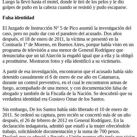
Luego la llevó hasta el motel, donde le tiró de los pelos y le dio
golpes de puño en la cabeza cuando se resistió y pudo escaparse.
Falsa identidad
El Juzgado de Instrucción Nº 5 de Pico asumió la investigación del
caso, pero no pudo dar con el paradero del acusado. Dos años
después, el 18 de enero de 2011, la víctima se presentó en la
Comisaría 1º de Moreno, en Buenos Aires, porque había visto en un
programa de televisión a una menor de General Rodríguez que
denunciaba que un tal Alarcón la engañó igual que a ella y la obligó
a prostituirse. Mostraron fotos y ella identificó a su victimario.
A partir de esa investigación, encontraron que el acusado había sido
detenido casualmente el 6 de enero de ese año en Catamarca,
durante un control preventivo, en el cual le encontraron armas de
fuego, acompañado de una menor, y con documentación falsa de
abogado y también de la Fiscalía de la Nación. Se descubrió que su
verdadera identidad era Gustavo Omar de los Santos.
Sin embargo, De los Santos había sido liberado el 10 de enero de
2011. Se ordenó su captura, pero recién se concretó más de un año
después, el 26 de febrero de 2012 en General Rodríguez. En la
declaración indagatoria, admitió que estafó a la mujer ofreciéndole
trabajo, solicitándole documentación y la suma de 700 pesos.
Declaró que se ofreció a llevarla a Unión porque ella tenía que viajar