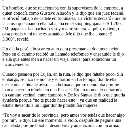
Un hombre, que se relacionaba con la supervisora de la empresa, a
quien conocía como Gustavo Alarcón y le dijo que era juez federal,
le ofreció trabajo de cadete en tribunales. La víctima declaró durante
la causa que cuando ella trabajaba en el shopping ganaba $ 1.700.
“Mi papá es discapacitado y soy madre soltera, alquilo, no tengo
casa propia y mi nene es asmático. Me dijo que iba a ganar $
3.000”, reveló.
Un día la pasó a buscar en auto para presentar su documentación.
Pero en el camino recibió un llamado telefónico y enseguida le dijo
a ella que antes iban a hacer un viaje, cerca, para solucionar un
inconveniente.
Cuando pasaron por Luján, en la ruta, le dijo que faltaba poco. Sin
embargo, se hizo de noche y entraron en La Pampa, donde ella
desde una cabina le avisó a su hermana que se demoraba porque
iban a hacer un trámite en una Fiscalía. En un momento entraron a
un camino vecinal, entre campos, y De los Santos le dijo que quería
ayudarla porque “no te puedo hacer esto”, ya que en realidad la
estaba llevando a un lugar donde prostituían mujeres.
“Te voy a sacar de la provincia, pero antes vos tenés que hacer algo
por mí”, le dijo. En ese momento la violó, después de pegarle una
cachetada porque lloraba, desnudarla y amenazarla con un arma.