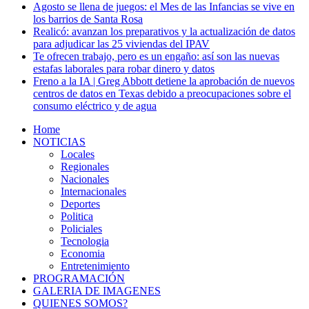
Agosto se llena de juegos: el Mes de las Infancias se vive en
los barrios de Santa Rosa
Realicó: avanzan los preparativos y la actualización de datos
para adjudicar las 25 viviendas del IPAV
Te ofrecen trabajo, pero es un engaño: así son las nuevas
estafas laborales para robar dinero y datos
Freno a la IA | Greg Abbott detiene la aprobación de nuevos
centros de datos en Texas debido a preocupaciones sobre el
consumo eléctrico y de agua
Home
NOTICIAS
Locales
Regionales
Nacionales
Internacionales
Deportes
Politica
Policiales
Tecnologia
Economia
Entretenimiento
PROGRAMACIÓN
GALERIA DE IMAGENES
QUIENES SOMOS?