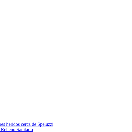
res heridos cerca de Speluzzi
Relleno Sanitario