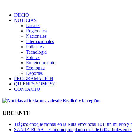
INICIO
NOTICIAS
Locales
Regionales
Nacionales
Internacionales
Policiales
Tecnologia
Politica
Entretenimiento
Economia
Deportes
PROGRAMACIÓN
QUIENES SOMOS?
CONTACTO
URGENTE
Trágico choque frontal en la Ruta Provincial 101: un muerto y t
SANTA ROSA – El municipio plantó más de 600 árboles en el 