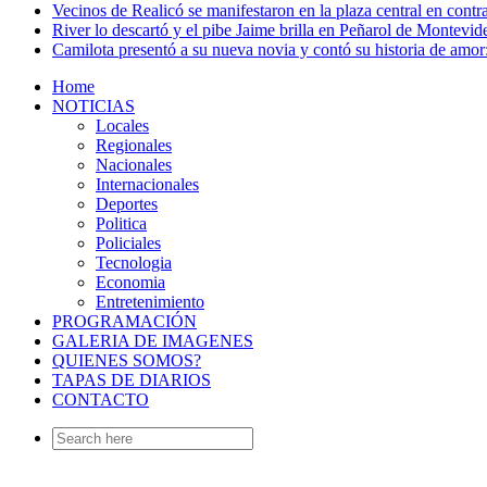
Vecinos de Realicó se manifestaron en la plaza central en contr
River lo descartó y el pibe Jaime brilla en Peñarol de Montevi
Camilota presentó a su nueva novia y contó su historia de amo
Home
NOTICIAS
Locales
Regionales
Nacionales
Internacionales
Deportes
Politica
Policiales
Tecnologia
Economia
Entretenimiento
PROGRAMACIÓN
GALERIA DE IMAGENES
QUIENES SOMOS?
TAPAS DE DIARIOS
CONTACTO
Search
for: