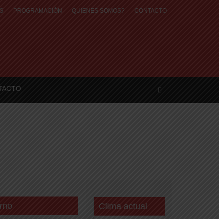
S
PROGRAMACIÓN
QUIENES SOMOS?
CONTACTO
TACTO
o eléctrico y de agua
rno
Clima actual