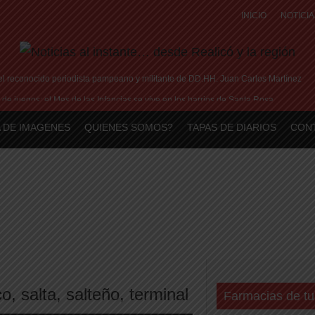
INICIO
NOTICIA
 el reconocido periodista pampeano y militante de DD.HH. Juan Carlos Martínez
 de juegos: el Mes de las Infancias se vive en los barrios de Santa Rosa
reparativos y la actualización de datos para adjudicar las 25 viviendas del IPAV
 DE IMAGENES
QUIENES SOMOS?
TAPAS DE DIARIOS
CON
ro es un engaño: así son las nuevas estafas laborales para robar dinero y datos
ción de nuevos centros de datos en Texas debido a preocupaciones sobre el consum
co
,
salta
,
salteño
,
terminal
Farmacias de tu