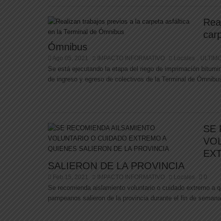
Real
carp
Ómnibus
Ago 05, 2021
IMPACTO INFORMATIVO
Locales
ULTIM
,
Se está ejecutando la etapa del riego de imprimación bitumino
de ingreso y egreso de colectivos de la Terminal de Ómnibus
SE
VO
EX
SALIERON DE LA PROVINCIA
Feb 15, 2021
IMPACTO INFORMATIVO
Locales
0
Se recomienda aislamiento voluntario o cuidado extremo a qu
pampeanos salieron de la provincia durante el fin de semana 