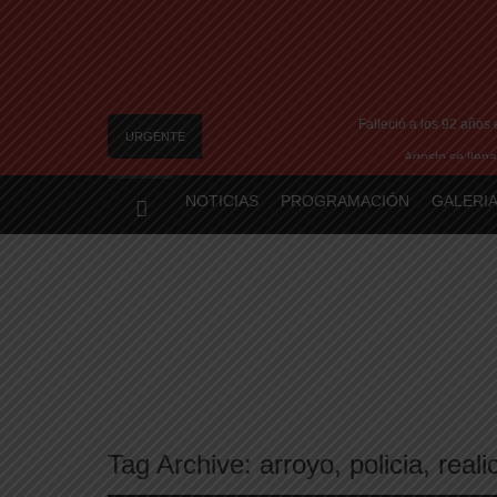
Falleció a los 92 años
URGENTE
Agosto se llena
Realicó: avanzan los p
NOTICIAS
PROGRAMACIÓN
GALERIA
Te ofrecen trabajo, pe
Freno a la IA | Greg Abbott detiene la aproba
Tag Archive:
arroyo
,
policia
,
reali