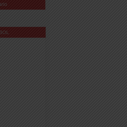
ario
BOL