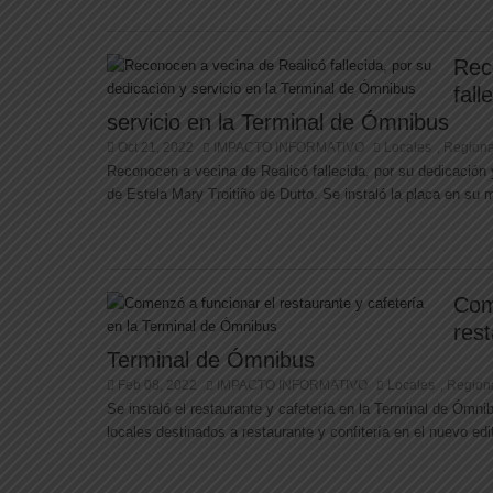
Rec
fall
servicio en la Terminal de Ómnibus
Oct 21, 2022
IMPACTO INFORMATIVO
Locales
Regiona
,
Reconocen a vecina de Realicó fallecida, por su dedicación 
de Estela Mary Troitiño de Dutto. Se instaló la placa en su m
Com
rest
Terminal de Ómnibus
Feb 08, 2022
IMPACTO INFORMATIVO
Locales
Region
,
Se instaló el restaurante y cafetería en la Terminal de Ómnib
locales destinados a restaurante y confitería en el nuevo edif