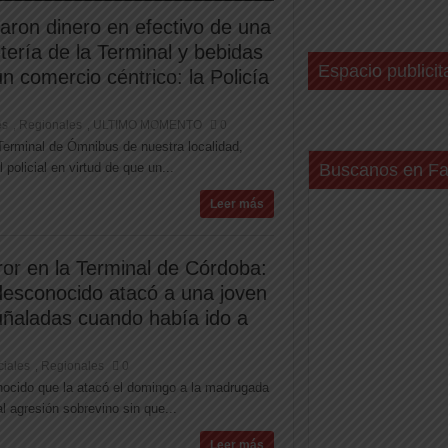
aron dinero en efectivo de una
tería de la Terminal y bebidas
Espacio publicit
n comercio céntrico: la Policía
es
Regionales
ULTIMO MOMENTO
0
,
,
 Terminal de Ómnibus de nuestra localidad,
policial en virtud de que un...
Buscanos en F
Leer más
ror en la Terminal de Córdoba:
desconocido atacó a una joven
uñaladas cuando había ido a
ciales
Regionales
0
,
ocido que la atacó el domingo a la madrugada
l agresión sobrevino sin que...
Leer más