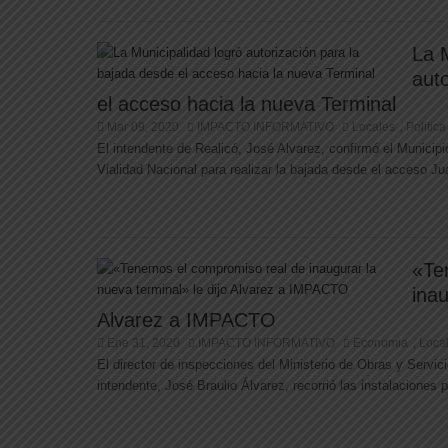
La M
aut
el acceso hacia la nueva Terminal
Mar 09, 2020
IMPACTO INFORMATIVO
Locales
Politica
,
El intendente de Realicó, José Alvarez, confirmó el Municipio
Vialidad Nacional para realizar la bajada desde el acceso Ju
«Te
inau
Alvarez a IMPACTO
Ene 31, 2020
IMPACTO INFORMATIVO
Economia
Loca
,
El director de inspecciones del Ministerio de Obras y Servici
intendente, José Braulio Álvarez, recorrió las instalaciones