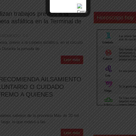
izan trabajos previos a la
Horoscopo hoy
eta asfáltica en la Terminal de
O MOMENTO
0
sa, previo a la carpeta asfáltica, en el circuito
.Durante la jornada de...
Leer más
 RECOMIENDA AILSAMIENTO
LUNTARIO O CUIDADO
TREMO A QUIENES
ienes salieron de la provincia Más de 20 mil
largo, lo que motivó a las...
Leer más