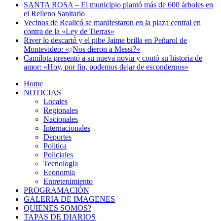
SANTA ROSA – El municipio plantó más de 600 árboles en
el Relleno Sanitario
Vecinos de Realicó se manifestaron en la plaza central en
contra de la «Ley de Tierras»
River lo descartó y el pibe Jaime brilla en Peñarol de
Montevideo: «¿Nos dieron a Messi?»
Camilota presentó a su nueva novia y contó su historia de
amor: «Hoy, por fin, podemos dejar de escondernos»
Home
NOTICIAS
Locales
Regionales
Nacionales
Internacionales
Deportes
Politica
Policiales
Tecnologia
Economia
Entretenimiento
PROGRAMACIÓN
GALERIA DE IMAGENES
QUIENES SOMOS?
TAPAS DE DIARIOS