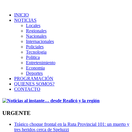
INICIO
NOTICIAS
Locales
Regionales
Nacionales
Internacionales
Policiales
Tecnologia
Politica
Entretenimiento
Economia
Deportes
PROGRAMACIÓN
QUIENES SOMOS?
CONTACTO
URGENTE
Trágico choque frontal en la Ruta Provincial 101: un muerto y
tres heridos cerca de Speluzzi