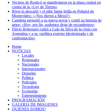
Vecinos de Realicó se manifestaron en la plaza central en
contra de la «Ley de Tierras»
River lo descartó y el pibe Jaime brilla en Peñarol de
Montevideo: «¿Nos dieron a Messi?»
Camilota presentó a su nueva novia y contó su historia de
amor: «Hoy, por fin, podemos dejar de escondernos»
Flávio Bolsonaro culpó a Lula da Silva de la crisis con
Argentina y a su «política exterior ideologizada y de
confrontación»
Home
NOTICIAS
Locales
Regionales
Nacionales
Internacionales
Deportes
Politica
Policiales
Tecnologia
Economia
Entretenimiento
PROGRAMACIÓN
GALERIA DE IMAGENES
QUIENES SOMOS?