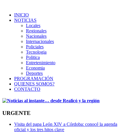
INICIO
NOTICIAS
Locales
Regionales
Nacionales
Internacionales
Policiales
Tecnologia
Politica
Entretenimiento
Economia
Deportes
PROGRAMACIÓN
QUIENES SOMOS?
CONTACTO
URGENTE
Visita del papa León XIV a Córdoba: conocé la agenda
oficial y los tres hitos clave