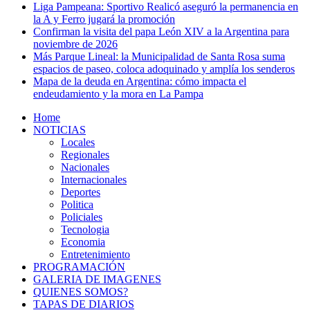
Liga Pampeana: Sportivo Realicó aseguró la permanencia en
la A y Ferro jugará la promoción
Confirman la visita del papa León XIV a la Argentina para
noviembre de 2026
Más Parque Lineal: la Municipalidad de Santa Rosa suma
espacios de paseo, coloca adoquinado y amplía los senderos
Mapa de la deuda en Argentina: cómo impacta el
endeudamiento y la mora en La Pampa
Home
NOTICIAS
Locales
Regionales
Nacionales
Internacionales
Deportes
Politica
Policiales
Tecnologia
Economia
Entretenimiento
PROGRAMACIÓN
GALERIA DE IMAGENES
QUIENES SOMOS?
TAPAS DE DIARIOS