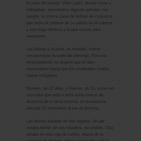
la casa del campo “Villa Luján”, donde vivían y
trabajaban, encontraron algunas prendas con
sangre, la misma clase de bolsas de consorcio
que tenía el cadáver de su patrón en la cabeza
y una soga idéntica a la que usaron para
maniatarlo.
Las bolsas y la piola, en realidad, fueron
secuestradas la tarde del domingo. Pero los
investigadores no dejaron que el dato
trascendiera hasta que los empleados rurales
fueran indagados.
Romero, de 22 años, y Ramos, de 33, vivían en
una casa que está a unos ocho metros de
distancia de lo de la víctima, en la estancia
ubicada 25 kilómetros al sur de Arizona.
Las bolsas estaban en dos lugares. Un par
estaba detrás de una heladera, escondida. Otra
estaba en una caja de cartón, afuera de la
vivienda de Etchart, indicó una fuente judicial.