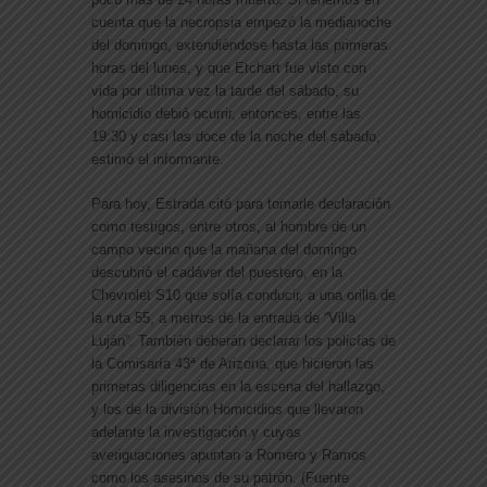
cuenta que la necropsia empezó la medianoche
del domingo, extendiéndose hasta las primeras
horas del lunes, y que Etchart fue visto con
vida por última vez la tarde del sábado, su
homicidio debió ocurrir, entonces, entre las
19:30 y casi las doce de la noche del sábado,
estimó el informante.
Para hoy, Estrada citó para tomarle declaración
como testigos, entre otros, al hombre de un
campo vecino que la mañana del domingo
descubrió el cadáver del puestero, en la
Chevrolet S10 que solía conducir, a una orilla de
la ruta 55, a metros de la entrada de “Villa
Luján”. También deberán declarar los policías de
la Comisaría 43ª de Arizona, que hicieron las
primeras diligencias en la escena del hallazgo,
y los de la división Homicidios que llevaron
adelante la investigación y cuyas
averiguaciones apuntan a Romero y Ramos
como los asesinos de su patrón. (Fuente