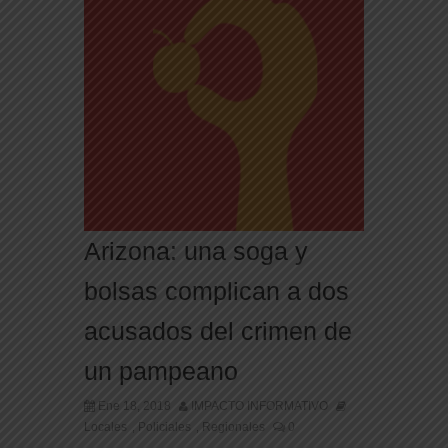
Arizona: una soga y
bolsas complican a dos
acusados del crimen de
un pampeano
Ene 18, 2018
IMPACTO INFORMATIVO
Locales
Policiales
Regionales
0
,
,