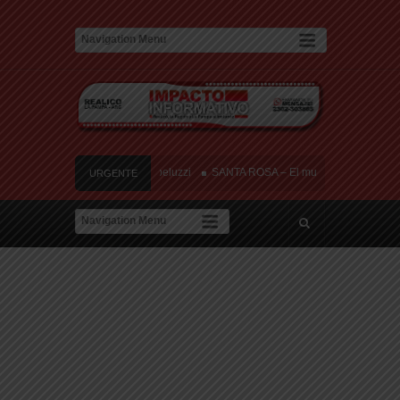
 y tres heridos cerca de Speluzzi
SANTA ROSA – El municipio plantó más de 600
URGENTE
contra de la «Ley de Tierras»
River lo descartó y el pibe Jaime brilla en Peña
 amor: «Hoy, por fin, podemos dejar de escondernos»
 y tres heridos cerca de Speluzzi