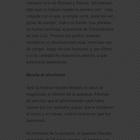
Volvieron a lo de Romero y Ramos. Allí hallaron
algo que no habían notado la primera vez: “ropa
colgada con lo que, a simple vista, parecían ser
gotas de sangre”, indicó la fuente. Las prendas
ya fueron remitidas al personal de Criminalística
de San Luis. Primero los peritos deberán
establecer si efectivamente esas manchas son
de sangre, luego sin son humanas y, por último
y si la cantidad de muestra lo permite, a qué
persona le pertenecen.
Muerte al anochecer
Ayer la forense Sandra Miatello le elevó al
magistrado el informe de la autopsia. Además
de precisar que el administrador rural había
muerto por los múltiples golpes que le hundieron
el rostro y el cráneo, estimó la hora en que fue
asesinado.
Al momento de la autopsia, el puestero llevaba
poco más de 24 horas muerto. Si tenemos en