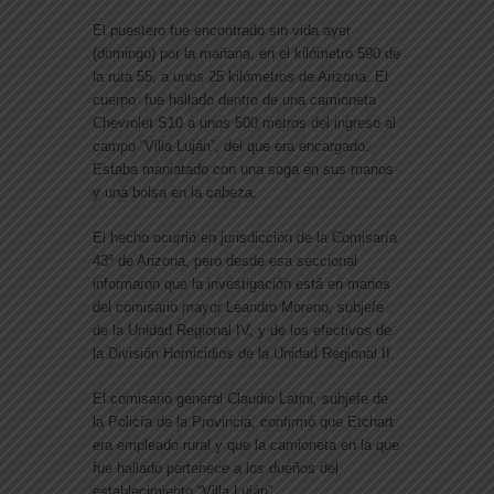
El puestero fue encontrado sin vida ayer
(domingo) por la mañana, en el kilómetro 590 de
la ruta 55, a unos 25 kilómetros de Arizona. El
cuerpo fue hallado dentro de una camioneta
Chevrolet S10 a unos 500 metros del ingreso al
campo “Villa Luján”, del que era encargado.
Estaba maniatado con una soga en sus manos
y una bolsa en la cabeza.
El hecho ocurrió en jurisdicción de la Comisaría
43ª de Arizona, pero desde esa seccional
informaron que la investigación está en manos
del comisario mayor Leandro Moreno, subjefe
de la Unidad Regional IV, y de los efectivos de
la División Homicidios de la Unidad Regional II.
El comisario general Claudio Latini, subjefe de
la Policía de la Provincia, confirmó que Etchart
era empleado rural y que la camioneta en la que
fue hallado pertenece a los dueños del
establecimiento “Villa Luján”.