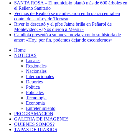
SANTA ROSA – El municipio plantó más de 600 árboles en
el Relleno Sanitario
Vecinos de Realicó se manifestaron en la plaza central en
contra de la «Ley de Tierras»
River lo descartó y el pibe Jaime brilla en Peñarol de
Montevideo: «¿Nos dieron a Messi?»
Camilota presentó a su nueva novia y contó su historia de
amor: «Hoy, por fin, podemos dejar de escondernos»
Home
NOTICIAS
Locales
Regionales
Nacionales
Internacionales
Deportes
Politica
Policiales
Tecnologia
Economia
Entretenimiento
PROGRAMACIÓN
GALERIA DE IMAGENES
QUIENES SOMOS?
TAPAS DE DIARIOS