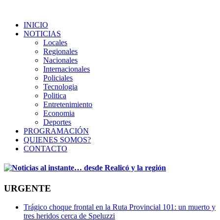
INICIO
NOTICIAS
Locales
Regionales
Nacionales
Internacionales
Policiales
Tecnologia
Politica
Entretenimiento
Economia
Deportes
PROGRAMACIÓN
QUIENES SOMOS?
CONTACTO
URGENTE
Trágico choque frontal en la Ruta Provincial 101: un muerto y
tres heridos cerca de Speluzzi