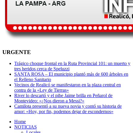
URGENTE
Trágico choque frontal en la Ruta Provincial 101: un muerto y
tres heridos cerca de Speluzzi
SANTA ROSA – El municipio plantó más de 600 árboles en
el Relleno Sanitario
Vecinos de Realicó se manifestaron en la plaza central en
contra de la «Ley de Tierras»
River lo descartó y el pibe Jaime brilla en Peñarol de
Montevideo: «¿Nos dieron a Messi?»
Camilota presentó a su nueva novia y contó su historia de
amor: «Hoy, por fin, podemos dejar de escondernos»
Home
NOTICIAS
Locales