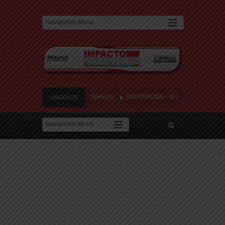
erto y tres heridos cerca de Speluzzi
SANTA ROSA – El municipio plantó más de
URGENTE
en contra de la «Ley de Tierras»
River lo descartó y el pibe Jaime brilla en P
 de amor: «Hoy, por fin, podemos dejar de escondernos»
erto y tres heridos cerca de Speluzzi