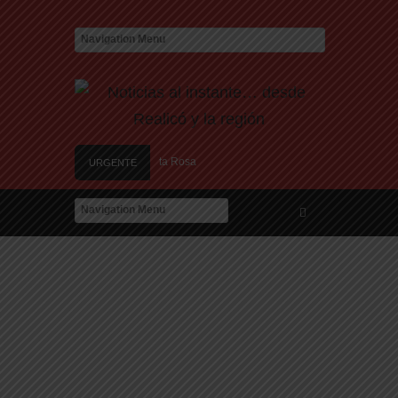
as se vive en los barrios de Santa Rosa
URGENTE
ción de datos para adjudicar las 25 viviendas del IPAV
las nuevas estafas laborales para robar dinero y datos
ión de nuevos centros de datos en Texas debido a preocupaciones sobre el consumo
ína de Candela Arizaga
Agosto se llena de juegos: el Mes de las Infancias se 