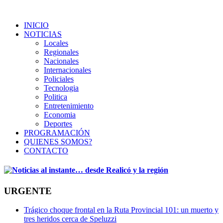
INICIO
NOTICIAS
Locales
Regionales
Nacionales
Internacionales
Policiales
Tecnologia
Politica
Entretenimiento
Economia
Deportes
PROGRAMACIÓN
QUIENES SOMOS?
CONTACTO
URGENTE
Trágico choque frontal en la Ruta Provincial 101: un muerto y
tres heridos cerca de Speluzzi