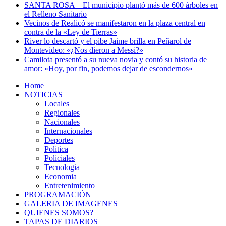
SANTA ROSA – El municipio plantó más de 600 árboles en
el Relleno Sanitario
Vecinos de Realicó se manifestaron en la plaza central en
contra de la «Ley de Tierras»
River lo descartó y el pibe Jaime brilla en Peñarol de
Montevideo: «¿Nos dieron a Messi?»
Camilota presentó a su nueva novia y contó su historia de
amor: «Hoy, por fin, podemos dejar de escondernos»
Home
NOTICIAS
Locales
Regionales
Nacionales
Internacionales
Deportes
Politica
Policiales
Tecnologia
Economia
Entretenimiento
PROGRAMACIÓN
GALERIA DE IMAGENES
QUIENES SOMOS?
TAPAS DE DIARIOS