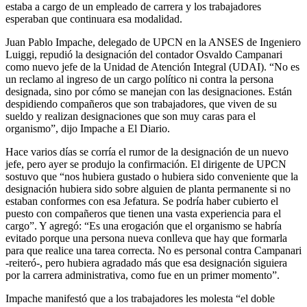
estaba a cargo de un empleado de carrera y los trabajadores
esperaban que continuara esa modalidad.
Juan Pablo Impache, delegado de UPCN en la ANSES de Ingeniero
Luiggi, repudió la designación del contador Osvaldo Campanari
como nuevo jefe de la Unidad de Atención Integral (UDAI). “No es
un reclamo al ingreso de un cargo político ni contra la persona
designada, sino por cómo se manejan con las designaciones. Están
despidiendo compañeros que son trabajadores, que viven de su
sueldo y realizan designaciones que son muy caras para el
organismo”, dijo Impache a El Diario.
Hace varios días se corría el rumor de la designación de un nuevo
jefe, pero ayer se produjo la confirmación. El dirigente de UPCN
sostuvo que “nos hubiera gustado o hubiera sido conveniente que la
designación hubiera sido sobre alguien de planta permanente si no
estaban conformes con esa Jefatura. Se podría haber cubierto el
puesto con compañeros que tienen una vasta experiencia para el
cargo”. Y agregó: “Es una erogación que el organismo se habría
evitado porque una persona nueva conlleva que hay que formarla
para que realice una tarea correcta. No es personal contra Campanari
-reiteró-, pero hubiera agradado más que esa designación siguiera
por la carrera administrativa, como fue en un primer momento”.
Impache manifestó que a los trabajadores les molesta “el doble