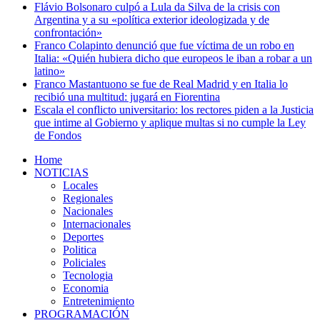
Flávio Bolsonaro culpó a Lula da Silva de la crisis con
Argentina y a su «política exterior ideologizada y de
confrontación»
Franco Colapinto denunció que fue víctima de un robo en
Italia: «Quién hubiera dicho que europeos le iban a robar a un
latino»
Franco Mastantuono se fue de Real Madrid y en Italia lo
recibió una multitud: jugará en Fiorentina
Escala el conflicto universitario: los rectores piden a la Justicia
que intime al Gobierno y aplique multas si no cumple la Ley
de Fondos
Home
NOTICIAS
Locales
Regionales
Nacionales
Internacionales
Deportes
Politica
Policiales
Tecnologia
Economia
Entretenimiento
PROGRAMACIÓN