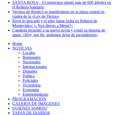
SANTA ROSA – El municipio plantó más de 600 árboles en
el Relleno Sanitario
Vecinos de Realicó se manifestaron en la plaza central en
contra de la «Ley de Tierras»
River lo descartó y el pibe Jaime brilla en Peñarol de
Montevideo: «¿Nos dieron a Messi?»
Camilota presentó a su nueva novia y contó su historia de
amor: «Hoy, por fin, podemos dejar de escondernos»
Home
NOTICIAS
Locales
Regionales
Nacionales
Internacionales
Deportes
Politica
Policiales
Tecnologia
Economia
Entretenimiento
PROGRAMACIÓN
GALERIA DE IMAGENES
QUIENES SOMOS?
TAPAS DE DIARIOS