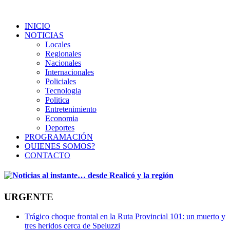
INICIO
NOTICIAS
Locales
Regionales
Nacionales
Internacionales
Policiales
Tecnologia
Politica
Entretenimiento
Economia
Deportes
PROGRAMACIÓN
QUIENES SOMOS?
CONTACTO
URGENTE
Trágico choque frontal en la Ruta Provincial 101: un muerto y
tres heridos cerca de Speluzzi