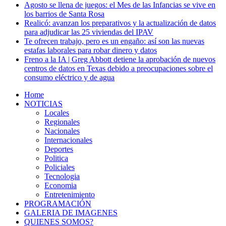
Agosto se llena de juegos: el Mes de las Infancias se vive en
los barrios de Santa Rosa
Realicó: avanzan los preparativos y la actualización de datos
para adjudicar las 25 viviendas del IPAV
Te ofrecen trabajo, pero es un engaño: así son las nuevas
estafas laborales para robar dinero y datos
Freno a la IA | Greg Abbott detiene la aprobación de nuevos
centros de datos en Texas debido a preocupaciones sobre el
consumo eléctrico y de agua
Home
NOTICIAS
Locales
Regionales
Nacionales
Internacionales
Deportes
Politica
Policiales
Tecnologia
Economia
Entretenimiento
PROGRAMACIÓN
GALERIA DE IMAGENES
QUIENES SOMOS?