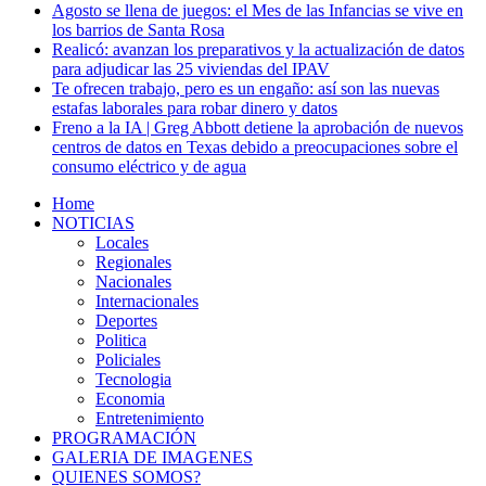
Agosto se llena de juegos: el Mes de las Infancias se vive en
los barrios de Santa Rosa
Realicó: avanzan los preparativos y la actualización de datos
para adjudicar las 25 viviendas del IPAV
Te ofrecen trabajo, pero es un engaño: así son las nuevas
estafas laborales para robar dinero y datos
Freno a la IA | Greg Abbott detiene la aprobación de nuevos
centros de datos en Texas debido a preocupaciones sobre el
consumo eléctrico y de agua
Home
NOTICIAS
Locales
Regionales
Nacionales
Internacionales
Deportes
Politica
Policiales
Tecnologia
Economia
Entretenimiento
PROGRAMACIÓN
GALERIA DE IMAGENES
QUIENES SOMOS?