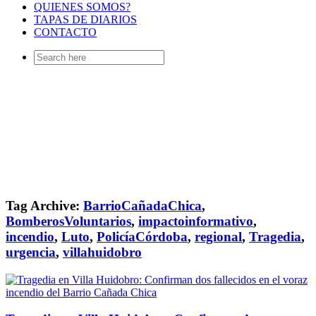
QUIENES SOMOS?
TAPAS DE DIARIOS
CONTACTO
Search
for:
Tag Archive:
BarrioCañadaChica
,
BomberosVoluntarios
,
impactoinformativo
,
incendio
,
Luto
,
PolicíaCórdoba
,
regional
,
Tragedia
,
urgencia
,
villahuidobro