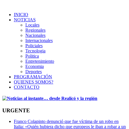
INICIO
NOTICIAS
Locales
Regionales
Nacionales
Internacionales
Policiales
Tecnologia
Politica
Entretenimiento
Economia
Deportes
PROGRAMACIÓN
QUIENES SOMOS?
CONTACTO
URGENTE
Franco Colapinto denunció que fue víctima de un robo en
Italia: «Quién hubiera dicho que europeos le iban a robar a un