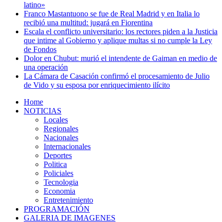
latino»
Franco Mastantuono se fue de Real Madrid y en Italia lo
recibió una multitud: jugará en Fiorentina
Escala el conflicto universitario: los rectores piden a la Justicia
que intime al Gobierno y aplique multas si no cumple la Ley
de Fondos
Dolor en Chubut: murió el intendente de Gaiman en medio de
una operación
La Cámara de Casación confirmó el procesamiento de Julio
de Vido y su esposa por enriquecimiento ilícito
Home
NOTICIAS
Locales
Regionales
Nacionales
Internacionales
Deportes
Politica
Policiales
Tecnologia
Economia
Entretenimiento
PROGRAMACIÓN
GALERIA DE IMAGENES