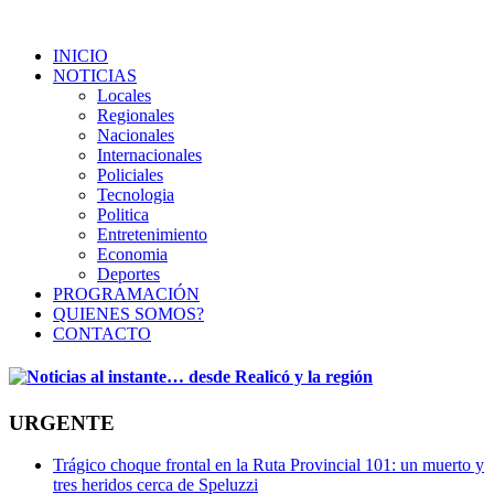
INICIO
NOTICIAS
Locales
Regionales
Nacionales
Internacionales
Policiales
Tecnologia
Politica
Entretenimiento
Economia
Deportes
PROGRAMACIÓN
QUIENES SOMOS?
CONTACTO
URGENTE
Trágico choque frontal en la Ruta Provincial 101: un muerto y
tres heridos cerca de Speluzzi