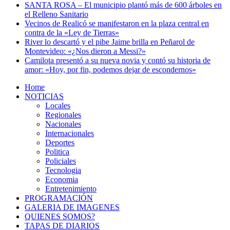
SANTA ROSA – El municipio plantó más de 600 árboles en
el Relleno Sanitario
Vecinos de Realicó se manifestaron en la plaza central en
contra de la «Ley de Tierras»
River lo descartó y el pibe Jaime brilla en Peñarol de
Montevideo: «¿Nos dieron a Messi?»
Camilota presentó a su nueva novia y contó su historia de
amor: «Hoy, por fin, podemos dejar de escondernos»
Home
NOTICIAS
Locales
Regionales
Nacionales
Internacionales
Deportes
Politica
Policiales
Tecnologia
Economia
Entretenimiento
PROGRAMACIÓN
GALERIA DE IMAGENES
QUIENES SOMOS?
TAPAS DE DIARIOS