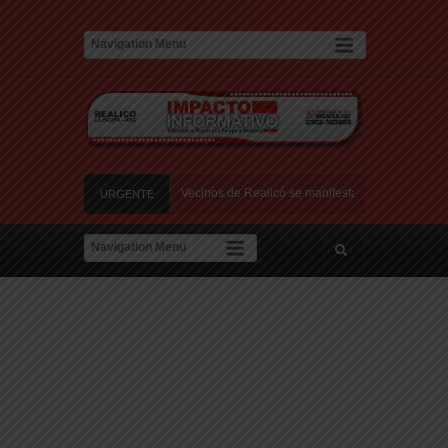
en el Relleno Sanitario
Vecinos de Realicó se manifestaron en la plaza central
URGENTE
 Montevideo: «¿Nos dieron a Messi?»
a de amor: «Hoy, por fin, podemos dejar de escondernos»
Argentina y a su «política exterior ideologizada y de confrontación»
en el Relleno Sanitario