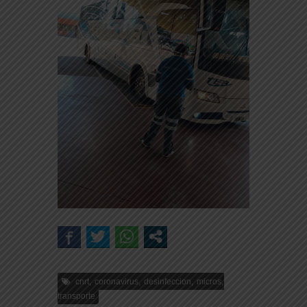
,
,
,
,
cnrt
coronavirus
desinfeccion
micros
transporte