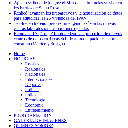
Agosto se llena de juegos: el Mes de las Infancias se vive en
los barrios de Santa Rosa
Realicó: avanzan los preparativos y la actualización de datos
para adjudicar las 25 viviendas del IPAV
Te ofrecen trabajo, pero es un engaño: así son las nuevas
estafas laborales para robar dinero y datos
Freno a la IA | Greg Abbott detiene la aprobación de nuevos
centros de datos en Texas debido a preocupaciones sobre el
consumo eléctrico y de agua
Home
NOTICIAS
Locales
Regionales
Nacionales
Internacionales
Deportes
Politica
Policiales
Tecnologia
Economia
Entretenimiento
PROGRAMACIÓN
GALERIA DE IMAGENES
QUIENES SOMOS?