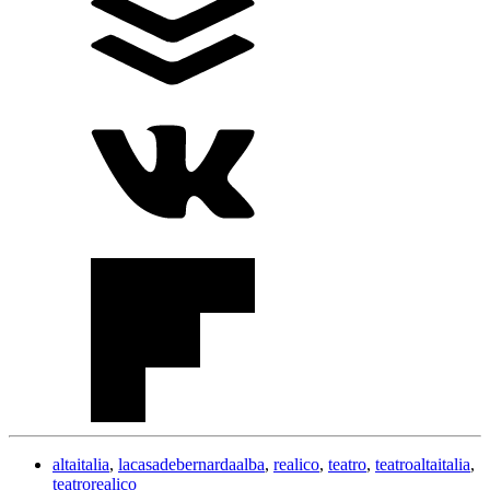
altaitalia
,
lacasadebernardaalba
,
realico
,
teatro
,
teatroaltaitalia
,
teatrorealico