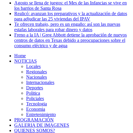
Agosto se llena de juegos: el Mes de las Infancias se vive en
los barrios de Santa Rosa
Realicó: avanzan los preparativos y la actualización de datos
para adjudicar las 25 viviendas del IPAV
Te ofrecen trabajo, pero es un engaño: así son las nuevas
estafas laborales para robar dinero y datos
Freno a la IA | Greg Abbott detiene la aprobación de nuevos
centros de datos en Texas debido a preocupaciones sobre el
consumo eléctrico y de agua
Home
NOTICIAS
Locales
Regionales
Nacionales
Internacionales
Deportes
Politica
Policiales
Tecnologia
Economia
Entretenimiento
PROGRAMACIÓN
GALERIA DE IMAGENES
QUIENES SOMOS?