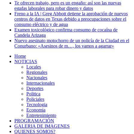
Te ofrecen trabajo, pero es un engaño: así son las nuevas
estafas laborales para robar dinero y datos
Freno a la IA | Greg Abbott detiene la aprobación de nuevos
centros de datos en Texas debido a preocupaciones sobre el
consumo eléctrico y de agua
Examen toxicológico confirma consumo de cocaína de
Candela Arizaga
Nuevo asesinato motochorro de un policía de la Ciudad en el
Conurbano: «Asesinos de m…, los vamos a agarrar»
Home
NOTICIAS
Locales
Regionales
Nacionales
Internacionales
Deportes
Politica
Policiales
Tecnologia
Economia
Entretenimiento
PROGRAMACIÓN
GALERIA DE IMAGENES
QUIENES SOMOS?