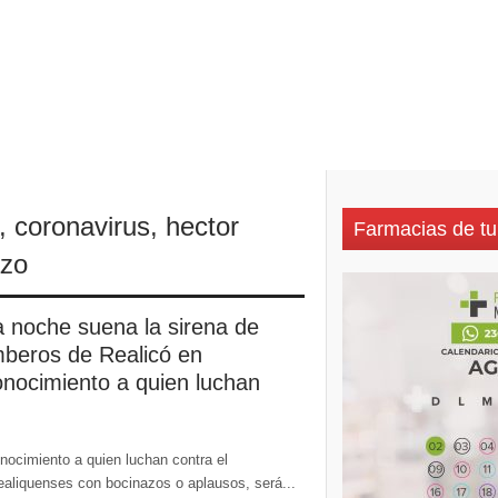
 historia de amor: «Hoy, por fin, podemos dejar de escondernos»
,
coronavirus
,
hector
Farmacias de tu
azo
a noche suena la sirena de
beros de Realicó en
onocimiento a quien luchan
ocimiento a quien luchan contra el
ealiquenses con bocinazos o aplausos, será...