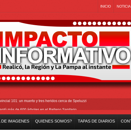
INICIO
NOTICIA
vincial 101: un muerto y tres heridos cerca de Speluzzi
ntó más de 600 árboles en el Relleno Sanitario
en la plaza central en contra de la «Ley de Tierras»
 DE IMAGENES
QUIENES SOMOS?
TAPAS DE DIARIOS
CON
illa en Peñarol de Montevideo: «¿Nos dieron a Messi?»