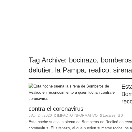
Camilota presentó a su nueva novia y contó su
Tag Archive:
bocinazo
,
bomberos
delutier
,
la Pampa
,
realico
,
siren
Est
Bom
rec
contra el coronavirus
Abr 24, 2020
IMPACTO INFORMATIVO
Locales
0
Esta noche suena la sirena de Bomberos de Realicó en recon
coronavirus. El sirenazo, al que pueden sumarse todos los r