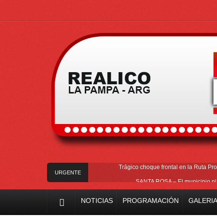
Trágico choque frontal en la Ruta Pro
URGENTE
SANTA ROSA – El municipio pla
Vecinos de Realicó se manifestaron 
NOTICIAS
PROGRAMACIÓN
GALERIA
River lo descartó y el pibe Jaime br