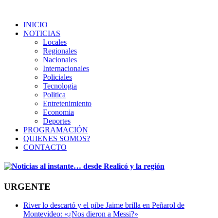
INICIO
NOTICIAS
Locales
Regionales
Nacionales
Internacionales
Policiales
Tecnologia
Politica
Entretenimiento
Economia
Deportes
PROGRAMACIÓN
QUIENES SOMOS?
CONTACTO
URGENTE
River lo descartó y el pibe Jaime brilla en Peñarol de
Montevideo: «¿Nos dieron a Messi?»