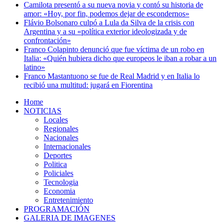
Camilota presentó a su nueva novia y contó su historia de
amor: «Hoy, por fin, podemos dejar de escondernos»
Flávio Bolsonaro culpó a Lula da Silva de la crisis con
Argentina y a su «política exterior ideologizada y de
confrontación»
Franco Colapinto denunció que fue víctima de un robo en
Italia: «Quién hubiera dicho que europeos le iban a robar a un
latino»
Franco Mastantuono se fue de Real Madrid y en Italia lo
recibió una multitud: jugará en Fiorentina
Home
NOTICIAS
Locales
Regionales
Nacionales
Internacionales
Deportes
Politica
Policiales
Tecnologia
Economia
Entretenimiento
PROGRAMACIÓN
GALERIA DE IMAGENES