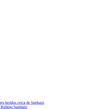
res heridos cerca de Speluzzi
Relleno Sanitario