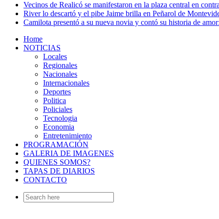
Vecinos de Realicó se manifestaron en la plaza central en contr
River lo descartó y el pibe Jaime brilla en Peñarol de Montevi
Camilota presentó a su nueva novia y contó su historia de amo
Home
NOTICIAS
Locales
Regionales
Nacionales
Internacionales
Deportes
Politica
Policiales
Tecnologia
Economia
Entretenimiento
PROGRAMACIÓN
GALERIA DE IMAGENES
QUIENES SOMOS?
TAPAS DE DIARIOS
CONTACTO
Search
for: